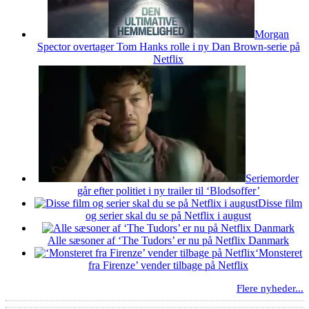
Morgan
Spector overtager Tom Hanks rolle i ny Dan Brown-serie på
Netflix
Seriemorder
går efter politiet i ny trailer til ‘Blodsoffer’
Disse film
og serier skal du se på Netflix i august
Alle sæsoner af ‘The Tudors’ er nu på Netflix Danmark
‘Monsteret
fra Firenze’ vender tilbage på Netflix
Flere nyheder...