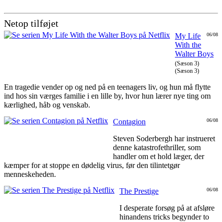
Netop tilføjet
My Life
06/08
With the
Walter Boys
(Sæson 3)
(Sæson 3)
En tragedie vender op og ned på en teenagers liv, og hun må flytte
ind hos sin værges familie i en lille by, hvor hun lærer nye ting om
kærlighed, håb og venskab.
Contagion
06/08
Steven Soderbergh har instrueret
denne katastrofethriller, som
handler om et hold læger, der
kæmper for at stoppe en dødelig virus, før den tilintetgør
menneskeheden.
The Prestige
06/08
I desperate forsøg på at afsløre
hinandens tricks begynder to