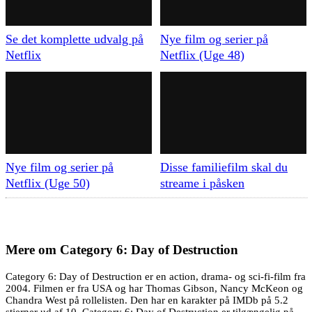
Se det komplette udvalg på
Nye film og serier på
Netflix
Netflix (Uge 48)
Nye film og serier på
Disse familiefilm skal du
Netflix (Uge 50)
streame i påsken
Mere om
Category 6: Day of Destruction
Category 6: Day of Destruction er en action, drama- og sci-fi-film fra
2004. Filmen er fra USA og har Thomas Gibson, Nancy McKeon og
Chandra West på rollelisten. Den har en karakter på IMDb på 5.2
stjerner ud af 10. Category 6: Day of Destruction er tilgængelig på