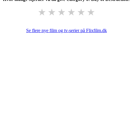
★
★
★
★
★
★
Se flere nye film og tv-serier på Flixfilm.dk