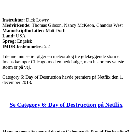
Instruktør:
Dick Lowry
Medvirkende:
Thomas Gibson, Nancy McKeon, Chandra West
Manuskriptforfatter:
Matt Dorff
Land:
USA
Sprog:
Engelsk
IMDB-bedømmelse:
5.2
I denne miniserie følger en meteorolog tre ødelæggende storme.
Imens kæmper Chicago med en hedebølge, men historiens værste
storm er på vej.
Category 6: Day of Destruction havde premiere på Netflix den 1.
december 2013.
Se Category 6: Day of Destruction på Netflix
Hvor mange stjerner vil du give Category 6: Day of Destruction?