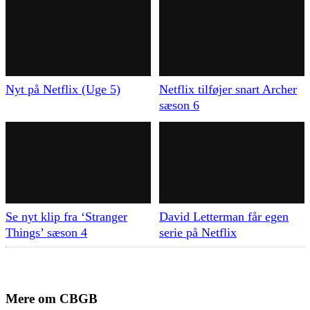
Nyt på Netflix (Uge 5)
Netflix tilføjer snart Archer
sæson 6
Se nyt klip fra ‘Stranger
David Letterman får egen
Things’ sæson 4
serie på Netflix
Mere om
CBGB