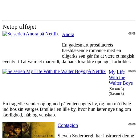
Netop tilføjet
Anora
06/08
En gadesmart prostituerets
hæsblæsende romance med en
oligarks søn går fra at være et magisk
eventyr til at være et mareridt, da hans forældre opdager forholdet.
My Life
06/08
With the
Walter Boys
(Sæson 3)
(Sæson 3)
En tragedie vender op og ned på en teenagers liv, og hun må flytte
ind hos sin værges familie i en lille by, hvor hun lærer nye ting om
kærlighed, håb og venskab.
Contagion
06/08
Steven Soderbergh har instrueret denne