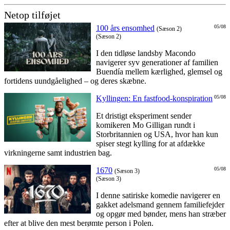
Netop tilføjet
100 års ensomhed
05/08
(Sæson 2)
(Sæson 2)
I den tidløse landsby Macondo
navigerer syv generationer af familien
Buendía mellem kærlighed, glemsel og
fortidens uundgåelighed – og deres skæbne.
Kyllingen: En fastfood-konspiration
05/08
Et dristigt eksperiment sender
komikeren Mo Gilligan rundt i
Storbritannien og USA, hvor han kun
spiser stegt kylling for at afdække
virkningerne samt industrien bag.
1670
05/08
(Sæson 3)
(Sæson 3)
I denne satiriske komedie navigerer en
gakket adelsmand gennem familiefejder
og opgør med bønder, mens han stræber
efter at blive den mest berømte person i Polen.