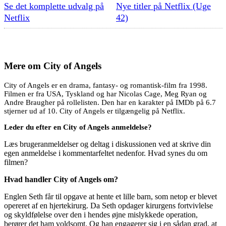
Se det komplette udvalg på
Nye titler på Netflix (Uge
Netflix
42)
Mere om
City of Angels
City of Angels er en drama, fantasy- og romantisk-film fra 1998.
Filmen er fra USA, Tyskland og har Nicolas Cage, Meg Ryan og
Andre Braugher på rollelisten. Den har en karakter på IMDb på 6.7
stjerner ud af 10. City of Angels er tilgængelig på Netflix.
Leder du efter en City of Angels anmeldelse?
Læs brugeranmeldelser og deltag i diskussionen ved at skrive din
egen anmeldelse i kommentarfeltet nedenfor. Hvad synes du om
filmen?
Hvad handler City of Angels om?
Englen Seth får til opgave at hente et lille barn, som netop er blevet
opereret af en hjertekirurg. Da Seth opdager kirurgens fortvivlelse
og skyldfølelse over den i hendes øjne mislykkede operation,
berører det ham voldsomt. Og han engagerer sig i en sådan grad, at