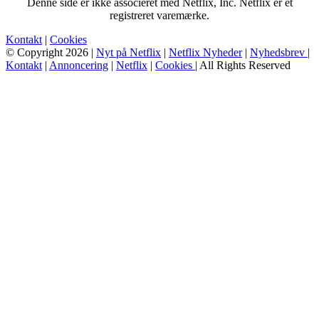
Denne side er ikke associeret med Netflix, Inc. Netflix er et
registreret varemærke.
Kontakt
|
Cookies
© Copyright 2026 |
Nyt på Netflix
|
Netflix Nyheder
|
Nyhedsbrev
|
Kontakt
|
Annoncering
|
Netflix
|
Cookies
| All Rights Reserved