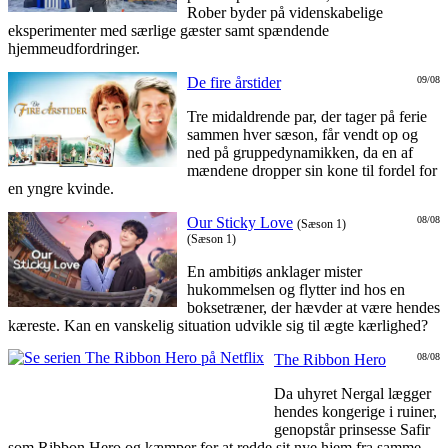
Rober byder på videnskabelige
eksperimenter med særlige gæster samt spændende
hjemmeudfordringer.
De fire årstider
09/08
Tre midaldrende par, der tager på ferie
sammen hver sæson, får vendt op og
ned på gruppedynamikken, da en af
mændene dropper sin kone til fordel for
en yngre kvinde.
Our Sticky Love
08/08
(Sæson 1)
(Sæson 1)
En ambitiøs anklager mister
hukommelsen og flytter ind hos en
boksetræner, der hævder at være hendes
kæreste. Kan en vanskelig situation udvikle sig til ægte kærlighed?
The Ribbon Hero
08/08
Da uhyret Nergal lægger
hendes kongerige i ruiner,
genopstår prinsesse Safir
som Ribbon Hero og kæmper for at redde sit nye hjem fra samme