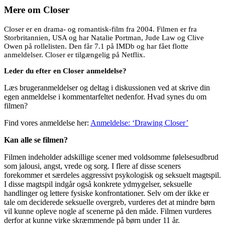
Mere om
Closer
Closer er en drama- og romantisk-film fra 2004. Filmen er fra
Storbritannien, USA og har Natalie Portman, Jude Law og Clive
Owen på rollelisten. Den får 7.1 på IMDb og har fået flotte
anmeldelser. Closer er tilgængelig på Netflix.
Leder du efter en Closer anmeldelse?
Læs brugeranmeldelser og deltag i diskussionen ved at skrive din
egen anmeldelse i kommentarfeltet nedenfor. Hvad synes du om
filmen?
Find vores anmeldelse her:
Anmeldelse: ‘Drawing Closer’
Kan alle se filmen?
Filmen indeholder adskillige scener med voldsomme følelsesudbrud
som jalousi, angst, vrede og sorg. I flere af disse sceners
forekommer et særdeles aggressivt psykologisk og seksuelt magtspil.
I disse magtspil indgår også konkrete ydmygelser, seksuelle
handlinger og lettere fysiske konfrontationer. Selv om der ikke er
tale om deciderede seksuelle overgreb, vurderes det at mindre børn
vil kunne opleve nogle af scenerne på den måde. Filmen vurderes
derfor at kunne virke skræmmende på børn under 11 år.