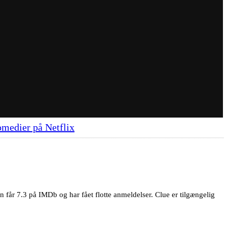
omedier på Netflix
får 7.3 på IMDb og har fået flotte anmeldelser. Clue er tilgængelig