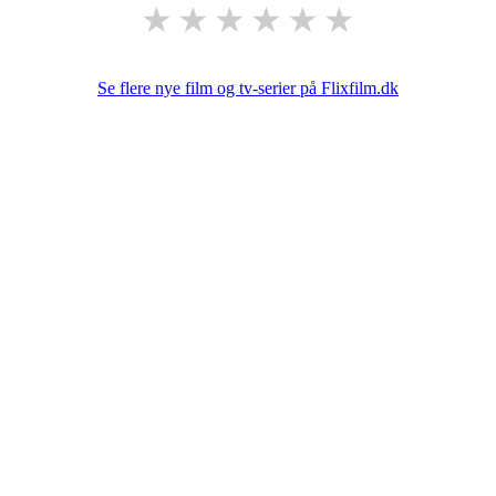
★
★
★
★
★
★
Se flere nye film og tv-serier på Flixfilm.dk