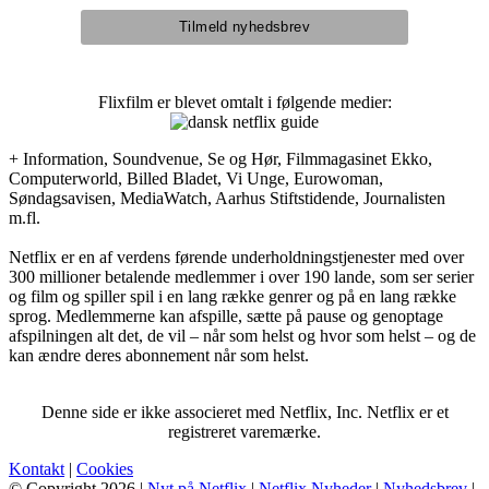
Flixfilm er blevet omtalt i følgende medier:
+ Information, Soundvenue, Se og Hør, Filmmagasinet Ekko,
Computerworld, Billed Bladet, Vi Unge, Eurowoman,
Søndagsavisen, MediaWatch, Aarhus Stiftstidende, Journalisten
m.fl.
Netflix er en af verdens førende underholdningstjenester med over
300 millioner betalende medlemmer i over 190 lande, som ser serier
og film og spiller spil i en lang række genrer og på en lang række
sprog. Medlemmerne kan afspille, sætte på pause og genoptage
afspilningen alt det, de vil – når som helst og hvor som helst – og de
kan ændre deres abonnement når som helst.
Denne side er ikke associeret med Netflix, Inc. Netflix er et
registreret varemærke.
Kontakt
|
Cookies
© Copyright 2026 |
Nyt på Netflix
|
Netflix Nyheder
|
Nyhedsbrev
|