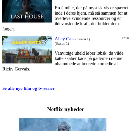
En familie, der på mystisk vis er spærret
inde i deres hjem, må stå sammen for at
overleve svindende ressourcer og en
ildevarslende kraft, der holder dem
fanget.
Alley Cats
07/08
(Sæson 1)
(Sæson 1)
Vanvittige uheld løber løbsk, da vilde
katte skaber kaos på gaderne i denne
uhæmmede animerede komedie af
Ricky Gervais.
Se alle nye film og tv-serier
Netflix nyheder