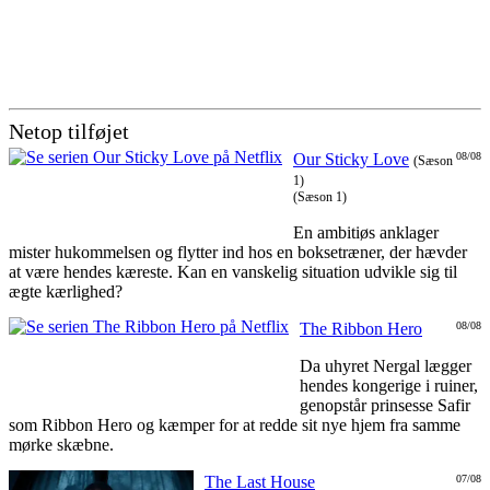
Netop tilføjet
Our Sticky Love
08/08
(Sæson
1)
(Sæson 1)
En ambitiøs anklager
mister hukommelsen og flytter ind hos en boksetræner, der hævder
at være hendes kæreste. Kan en vanskelig situation udvikle sig til
ægte kærlighed?
The Ribbon Hero
08/08
Da uhyret Nergal lægger
hendes kongerige i ruiner,
genopstår prinsesse Safir
som Ribbon Hero og kæmper for at redde sit nye hjem fra samme
mørke skæbne.
The Last House
07/08