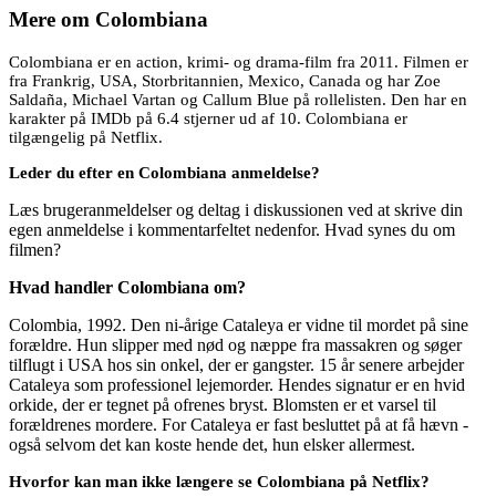
Mere om
Colombiana
Colombiana er en action, krimi- og drama-film fra 2011. Filmen er
fra Frankrig, USA, Storbritannien, Mexico, Canada og har Zoe
Saldaña, Michael Vartan og Callum Blue på rollelisten. Den har en
karakter på IMDb på 6.4 stjerner ud af 10. Colombiana er
tilgængelig på Netflix.
Leder du efter en Colombiana anmeldelse?
Læs brugeranmeldelser og deltag i diskussionen ved at skrive din
egen anmeldelse i kommentarfeltet nedenfor. Hvad synes du om
filmen?
Hvad handler Colombiana om?
Colombia, 1992. Den ni-årige Cataleya er vidne til mordet på sine
forældre. Hun slipper med nød og næppe fra massakren og søger
tilflugt i USA hos sin onkel, der er gangster. 15 år senere arbejder
Cataleya som professionel lejemorder. Hendes signatur er en hvid
orkide, der er tegnet på ofrenes bryst. Blomsten er et varsel til
forældrenes mordere. For Cataleya er fast besluttet på at få hævn -
også selvom det kan koste hende det, hun elsker allermest.
Hvorfor kan man ikke længere se Colombiana på Netflix?