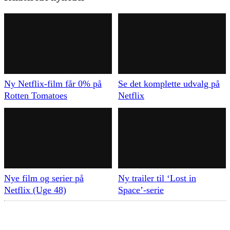
Ny Netflix-film får 0% på
Se det komplette udvalg på
Rotten Tomatoes
Netflix
Nye film og serier på
Ny trailer til ‘Lost in
Netflix (Uge 48)
Space’-serie