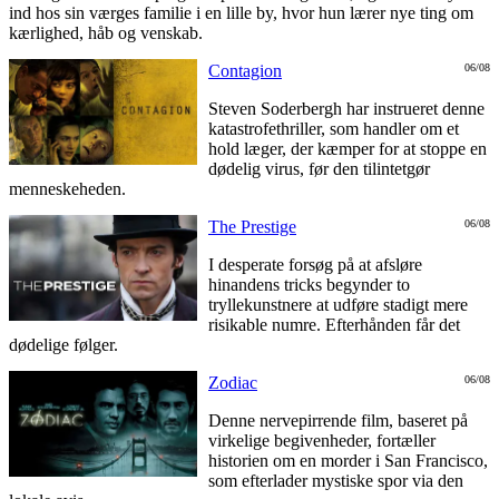
ind hos sin værges familie i en lille by, hvor hun lærer nye ting om
kærlighed, håb og venskab.
Contagion
06/08
Steven Soderbergh har instrueret denne
katastrofethriller, som handler om et
hold læger, der kæmper for at stoppe en
dødelig virus, før den tilintetgør
menneskeheden.
The Prestige
06/08
I desperate forsøg på at afsløre
hinandens tricks begynder to
tryllekunstnere at udføre stadigt mere
risikable numre. Efterhånden får det
dødelige følger.
Zodiac
06/08
Denne nervepirrende film, baseret på
virkelige begivenheder, fortæller
historien om en morder i San Francisco,
som efterlader mystiske spor via den