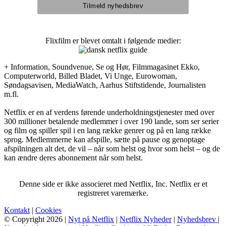
Flixfilm er blevet omtalt i følgende medier:
+ Information, Soundvenue, Se og Hør, Filmmagasinet Ekko,
Computerworld, Billed Bladet, Vi Unge, Eurowoman,
Søndagsavisen, MediaWatch, Aarhus Stiftstidende, Journalisten
m.fl.
Netflix er en af verdens førende underholdningstjenester med over
300 millioner betalende medlemmer i over 190 lande, som ser serier
og film og spiller spil i en lang række genrer og på en lang række
sprog. Medlemmerne kan afspille, sætte på pause og genoptage
afspilningen alt det, de vil – når som helst og hvor som helst – og de
kan ændre deres abonnement når som helst.
Denne side er ikke associeret med Netflix, Inc. Netflix er et
registreret varemærke.
Kontakt
|
Cookies
© Copyright 2026 |
Nyt på Netflix
|
Netflix Nyheder
|
Nyhedsbrev
|