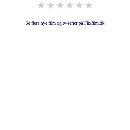
★
★
★
★
★
★
Se flere nye film og tv-serier på Flixfilm.dk