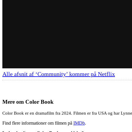
Alle afsnit af ‘Community’ kommer på Netflix
Mere om
Color Book
Color Book er en dramafilm fra 2024. Filmen er fra USA og har Lynne A
Find flere informationer om filmen på
IMDb
.