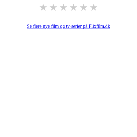
★
★
★
★
★
★
Se flere nye film og tv-serier på Flixfilm.dk