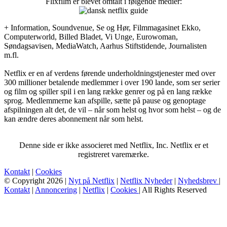
Flixfilm er blevet omtalt i følgende medier:
+ Information, Soundvenue, Se og Hør, Filmmagasinet Ekko,
Computerworld, Billed Bladet, Vi Unge, Eurowoman,
Søndagsavisen, MediaWatch, Aarhus Stiftstidende, Journalisten
m.fl.
Netflix er en af verdens førende underholdningstjenester med over
300 millioner betalende medlemmer i over 190 lande, som ser serier
og film og spiller spil i en lang række genrer og på en lang række
sprog. Medlemmerne kan afspille, sætte på pause og genoptage
afspilningen alt det, de vil – når som helst og hvor som helst – og de
kan ændre deres abonnement når som helst.
Denne side er ikke associeret med Netflix, Inc. Netflix er et
registreret varemærke.
Kontakt
|
Cookies
© Copyright 2026 |
Nyt på Netflix
|
Netflix Nyheder
|
Nyhedsbrev
|
Kontakt
|
Annoncering
|
Netflix
|
Cookies
| All Rights Reserved