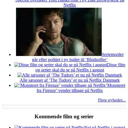
Netflix
Seriemorder
går efter politiet i ny trailer til ‘Blodsoffer’
Disse film
og serier skal du se på Netflix i august
Alle sæsoner af ‘The Tudors’ er nu på Netflix Danmark
‘Monsteret
fra Firenze’ vender tilbage på Netflix
Flere nyheder...
Kommende film og serier
Nyt på Netflix i august