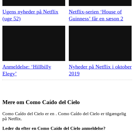
Ugens nyheder på Netflix
Netflix-serien ‘House of
(uge 52)
Guinness’ får en sæson 2
Anmeldelse: ‘Hillbilly
Nyheder på Netflix i oktober
Elegy’
2019
Mere om
Como Caído del Cielo
Como Caído del Cielo er en . Como Caído del Cielo er tilgængelig
på Netflix.
Leder du efter en Como Caído del Cielo anmeldelse?