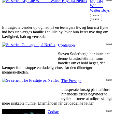
My Life
06/08
With the
Walter Boys
(Sæson 3)
(Sæson 3)
En tragedie vender op og ned på en teenagers liv, og hun må flytte
ind hos sin værges familie i en lille by, hvor hun lærer nye ting om
kærlighed, håb og venskab.
Contagion
06/08
Steven Soderbergh har instrueret
denne katastrofethriller, som
handler om et hold læger, der
kæmper for at stoppe en dødelig virus, før den tilintetgør
menneskeheden.
The Prestige
06/08
I desperate forsøg på at afsløre
hinandens tricks begynder to
tryllekunstnere at udføre stadigt
mere risikable numre. Efterhånden får det dødelige følger.
Zodiac
06/08