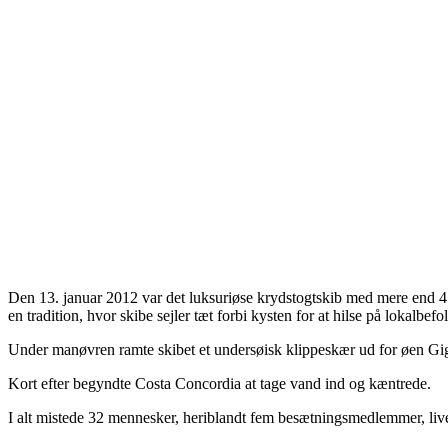
Den 13. januar 2012 var det luksuriøse krydstogtskib med mere end 4.
en tradition, hvor skibe sejler tæt forbi kysten for at hilse på lokalbef
Under manøvren ramte skibet et undersøisk klippeskær ud for øen Gigl
Kort efter begyndte Costa Concordia at tage vand ind og kæntrede.
I alt mistede 32 mennesker, heriblandt fem besætningsmedlemmer, livet