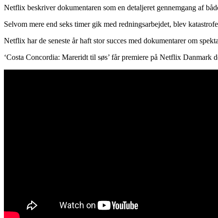
Netflix beskriver dokumentaren som en detaljeret gennemgang af både
Selvom mere end seks timer gik med redningsarbejdet, blev katastrof
Netflix har de seneste år haft stor succes med dokumentarer om spekta
‘Costa Concordia: Mareridt til søs’ får premiere på Netflix Danmark de