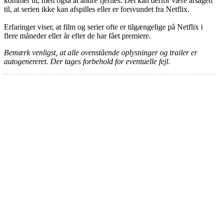
kommer til, men også at andre fjernes. Det kan derfor være årsagen
til, at serien ikke kan afspilles eller er forsvundet fra Netflix.
Erfaringer viser, at film og serier ofte er tilgængelige på Netflix i
flere måneder eller år efter de har fået premiere.
Bemærk venligst, at alle ovenstående oplysninger og trailer er
autogenereret. Der tages forbehold for eventuelle fejl.