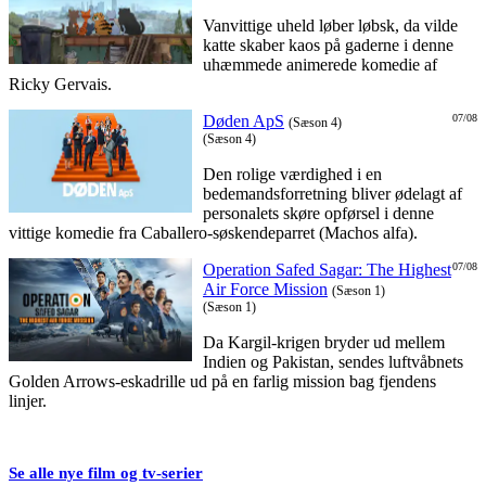
Vanvittige uheld løber løbsk, da vilde
katte skaber kaos på gaderne i denne
uhæmmede animerede komedie af
Ricky Gervais.
Døden ApS
07/08
(Sæson 4)
(Sæson 4)
Den rolige værdighed i en
bedemandsforretning bliver ødelagt af
personalets skøre opførsel i denne
vittige komedie fra Caballero-søskendeparret (Machos alfa).
Operation Safed Sagar: The Highest
07/08
Air Force Mission
(Sæson 1)
(Sæson 1)
Da Kargil-krigen bryder ud mellem
Indien og Pakistan, sendes luftvåbnets
Golden Arrows-eskadrille ud på en farlig mission bag fjendens
linjer.
Se alle nye film og tv-serier