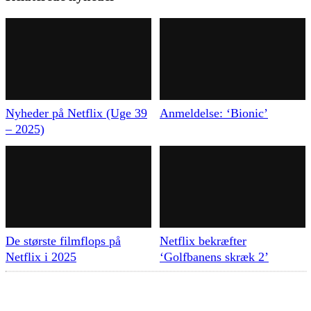
Nyheder på Netflix (Uge 39
Anmeldelse: ‘Bionic’
– 2025)
De største filmflops på
Netflix bekræfter
Netflix i 2025
‘Golfbanens skræk 2’