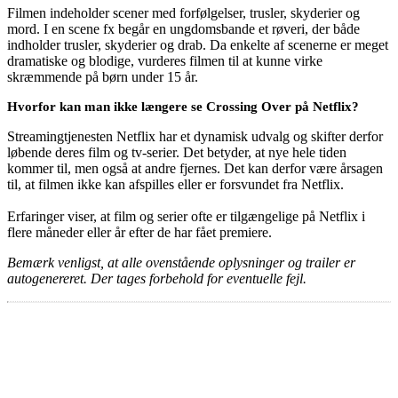
Filmen indeholder scener med forfølgelser, trusler, skyderier og
mord. I en scene fx begår en ungdomsbande et røveri, der både
indholder trusler, skyderier og drab. Da enkelte af scenerne er meget
dramatiske og blodige, vurderes filmen til at kunne virke
skræmmende på børn under 15 år.
Hvorfor kan man ikke længere se Crossing Over på Netflix?
Streamingtjenesten Netflix har et dynamisk udvalg og skifter derfor
løbende deres film og tv-serier. Det betyder, at nye hele tiden
kommer til, men også at andre fjernes. Det kan derfor være årsagen
til, at filmen ikke kan afspilles eller er forsvundet fra Netflix.
Erfaringer viser, at film og serier ofte er tilgængelige på Netflix i
flere måneder eller år efter de har fået premiere.
Bemærk venligst, at alle ovenstående oplysninger og trailer er
autogenereret. Der tages forbehold for eventuelle fejl.