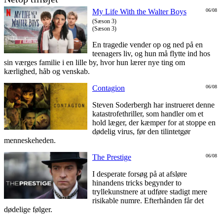
My Life With the Walter Boys
06/08
(Sæson 3)
(Sæson 3)
En tragedie vender op og ned på en
teenagers liv, og hun må flytte ind hos
sin værges familie i en lille by, hvor hun lærer nye ting om
kærlighed, håb og venskab.
Contagion
06/08
Steven Soderbergh har instrueret denne
katastrofethriller, som handler om et
hold læger, der kæmper for at stoppe en
dødelig virus, før den tilintetgør
menneskeheden.
The Prestige
06/08
I desperate forsøg på at afsløre
hinandens tricks begynder to
tryllekunstnere at udføre stadigt mere
risikable numre. Efterhånden får det
dødelige følger.