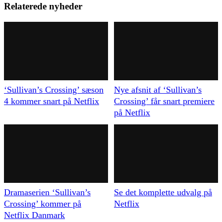
Relaterede nyheder
‘Sullivan’s Crossing’ sæson
Nye afsnit af ‘Sullivan’s
4 kommer snart på Netflix
Crossing’ får snart premiere
på Netflix
Dramaserien ‘Sullivan’s
Se det komplette udvalg på
Crossing’ kommer på
Netflix
Netflix Danmark