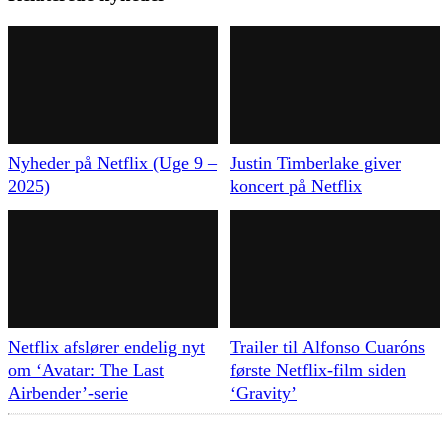
Nyheder på Netflix (Uge 9 –
Justin Timberlake giver
2025)
koncert på Netflix
Netflix afslører endelig nyt
Trailer til Alfonso Cuaróns
om ‘Avatar: The Last
første Netflix-film siden
Airbender’-serie
‘Gravity’