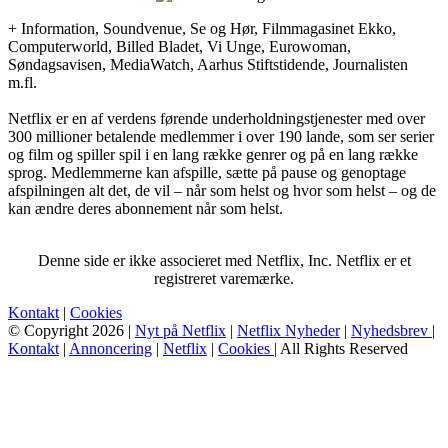
+ Information, Soundvenue, Se og Hør, Filmmagasinet Ekko,
Computerworld, Billed Bladet, Vi Unge, Eurowoman,
Søndagsavisen, MediaWatch, Aarhus Stiftstidende, Journalisten
m.fl.
Netflix er en af verdens førende underholdningstjenester med over
300 millioner betalende medlemmer i over 190 lande, som ser serier
og film og spiller spil i en lang række genrer og på en lang række
sprog. Medlemmerne kan afspille, sætte på pause og genoptage
afspilningen alt det, de vil – når som helst og hvor som helst – og de
kan ændre deres abonnement når som helst.
Denne side er ikke associeret med Netflix, Inc. Netflix er et
registreret varemærke.
Kontakt
|
Cookies
© Copyright 2026 |
Nyt på Netflix
|
Netflix Nyheder
|
Nyhedsbrev
|
Kontakt
|
Annoncering
|
Netflix
|
Cookies
| All Rights Reserved