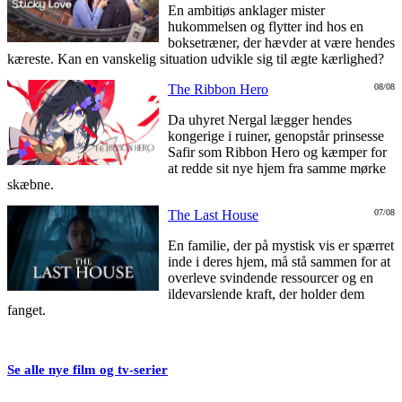
En ambitiøs anklager mister
hukommelsen og flytter ind hos en
boksetræner, der hævder at være hendes
kæreste. Kan en vanskelig situation udvikle sig til ægte kærlighed?
The Ribbon Hero
08/08
Da uhyret Nergal lægger hendes
kongerige i ruiner, genopstår prinsesse
Safir som Ribbon Hero og kæmper for
at redde sit nye hjem fra samme mørke
skæbne.
The Last House
07/08
En familie, der på mystisk vis er spærret
inde i deres hjem, må stå sammen for at
overleve svindende ressourcer og en
ildevarslende kraft, der holder dem
fanget.
Se alle nye film og tv-serier