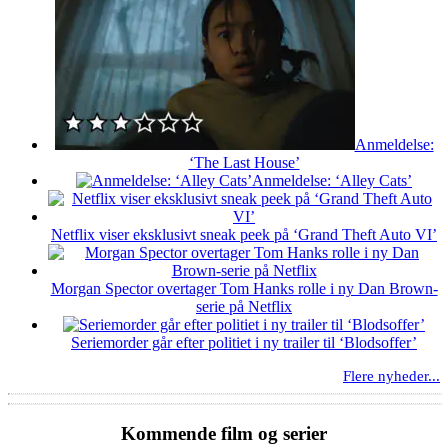
Anmeldelse:
‘The Last House’
Anmeldelse: ‘Alley Cats’
Netflix viser eksklusivt sneak peek på ‘Grand Theft Auto VI’
Morgan Spector overtager Tom Hanks rolle i ny Dan Brown-
serie på Netflix
Seriemorder går efter politiet i ny trailer til ‘Blodsoffer’
Flere nyheder...
Kommende film og serier