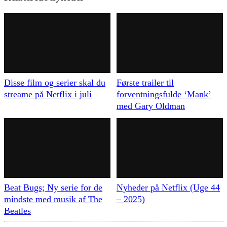
Disse film og serier skal du
Første trailer til
streame på Netflix i juli
forventningsfulde ‘Mank’
med Gary Oldman
Beat Bugs; Ny serie for de
Nyheder på Netflix (Uge 44
mindste med musik af The
– 2025)
Beatles