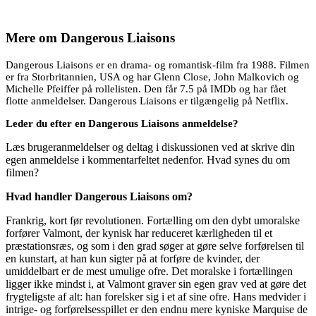
Mere om
Dangerous Liaisons
Dangerous Liaisons er en drama- og romantisk-film fra 1988. Filmen
er fra Storbritannien, USA og har Glenn Close, John Malkovich og
Michelle Pfeiffer på rollelisten. Den får 7.5 på IMDb og har fået
flotte anmeldelser. Dangerous Liaisons er tilgængelig på Netflix.
Leder du efter en Dangerous Liaisons anmeldelse?
Læs brugeranmeldelser og deltag i diskussionen ved at skrive din
egen anmeldelse i kommentarfeltet nedenfor. Hvad synes du om
filmen?
Hvad handler Dangerous Liaisons om?
Frankrig, kort før revolutionen. Fortælling om den dybt umoralske
forfører Valmont, der kynisk har reduceret kærligheden til et
præstationsræs, og som i den grad søger at gøre selve forførelsen til
en kunstart, at han kun sigter på at forføre de kvinder, der
umiddelbart er de mest umulige ofre. Det moralske i fortællingen
ligger ikke mindst i, at Valmont graver sin egen grav ved at gøre det
frygteligste af alt: han forelsker sig i et af sine ofre. Hans medvider i
intrige- og forførelsesspillet er den endnu mere kyniske Marquise de