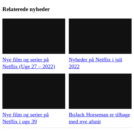
Relaterede nyheder
Nye film og serier på
Nyheder på Netflix i juli
Netflix (Uge 27 – 2022)
2022
Nye film og serier på
BoJack Horseman er tilbage
Netflix i uge 39
med nye afsnit