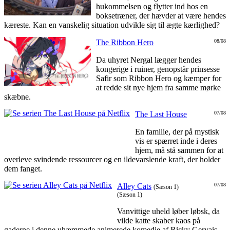
hukommelsen og flytter ind hos en
boksetræner, der hævder at være hendes
kæreste. Kan en vanskelig situation udvikle sig til ægte kærlighed?
The Ribbon Hero
08/08
Da uhyret Nergal lægger hendes
kongerige i ruiner, genopstår prinsesse
Safir som Ribbon Hero og kæmper for
at redde sit nye hjem fra samme mørke
skæbne.
The Last House
07/08
En familie, der på mystisk
vis er spærret inde i deres
hjem, må stå sammen for at
overleve svindende ressourcer og en ildevarslende kraft, der holder
dem fanget.
Alley Cats
07/08
(Sæson 1)
(Sæson 1)
Vanvittige uheld løber løbsk, da
vilde katte skaber kaos på
gaderne i denne uhæmmede animerede komedie af Ricky Gervais.