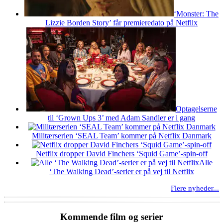
‘Monster: The
Lizzie Borden Story’ får premieredato på Netflix
Optagelserne
til ‘Grown Ups 3’ med Adam Sandler er i gang
Militærserien ‘SEAL Team’ kommer på Netflix Danmark
Netflix dropper David Finchers ‘Squid Game’-spin-off
Alle
‘The Walking Dead’-serier er på vej til Netflix
Flere nyheder...
Kommende film og serier