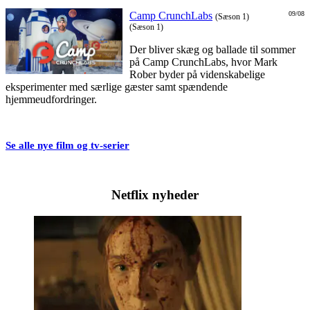
Camp CrunchLabs
09/08
(Sæson 1)
(Sæson 1)
Der bliver skæg og ballade til sommer
på Camp CrunchLabs, hvor Mark
Rober byder på videnskabelige
eksperimenter med særlige gæster samt spændende
hjemmeudfordringer.
Se alle nye film og tv-serier
Netflix nyheder