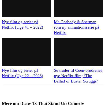
Nye film og serier på
Mr. Peabody & Sherman
Netflix (Uge 41 – 2022)
som ny animationsserie på
Netflix
Nye film og serier på
Se trailer til Coen-brødrenes
Netflix (Uge 22 – 2023)
nye Netflix-film; ‘The
Ballad of Buster Scruggs’
Mere om
Deaw 13 Thai Stand Up Comedy