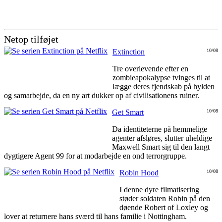
Netop tilføjet
Extinction
10/08
Tre overlevende efter en
zombieapokalypse tvinges til at
lægge deres fjendskab på hylden
og samarbejde, da en ny art dukker op af civilisationens ruiner.
Get Smart
10/08
Da identiteterne på hemmelige
agenter afsløres, slutter uheldige
Maxwell Smart sig til den langt
dygtigere Agent 99 for at modarbejde en ond terrorgruppe.
Robin Hood
10/08
I denne dyre filmatisering
støder soldaten Robin på den
døende Robert of Loxley og
lover at returnere hans sværd til hans familie i Nottingham.