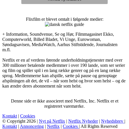
Flixfilm er blevet omtalt i følgende medier:
+ Information, Soundvenue, Se og Hør, Filmmagasinet Ekko,
Computerworld, Billed Bladet, Vi Unge, Eurowoman,
Søndagsavisen, MediaWatch, Aarhus Stiftstidende, Journalisten
m.fl.
Netflix er en af verdens førende underholdningstjenester med over
300 millioner betalende medlemmer i over 190 lande, som ser serier
og film og spiller spil i en lang række genrer og på en lang række
sprog. Medlemmerne kan afspille, sætte på pause og genoptage
afspilningen alt det, de vil – når som helst og hvor som helst – og de
kan ændre deres abonnement når som helst.
Denne side er ikke associeret med Netflix, Inc. Netflix er et
registreret varemærke.
Kontakt
|
Cookies
© Copyright 2026 |
Nyt på Netflix
|
Netflix Nyheder
|
Nyhedsbrev
|
Kontakt
|
Annoncering
|
Netflix
|
Cookies
| All Rights Reserved