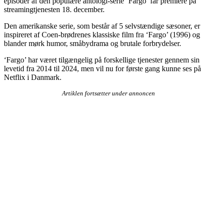
episoder af den populære antologi-serie ‘Fargo’ får premiere på
streamingtjenesten 18. december.
Den amerikanske serie, som består af 5 selvstændige sæsoner, er
inspireret af Coen-brødrenes klassiske film fra ‘Fargo’ (1996) og
blander mørk humor, småbydrama og brutale forbrydelser.
‘Fargo’ har været tilgængelig på forskellige tjenester gennem sin
levetid fra 2014 til 2024, men vil nu for første gang kunne ses på
Netflix i Danmark.
Artiklen fortsætter under annoncen