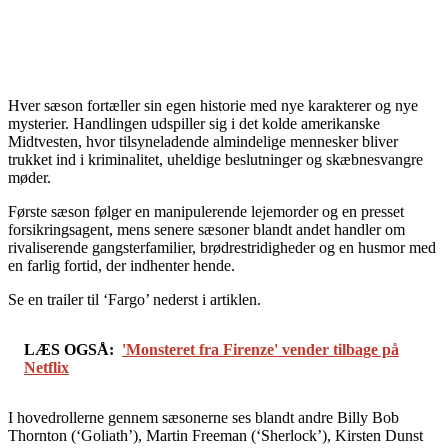
Hver sæson fortæller sin egen historie med nye karakterer og nye
mysterier. Handlingen udspiller sig i det kolde amerikanske
Midtvesten, hvor tilsyneladende almindelige mennesker bliver
trukket ind i kriminalitet, uheldige beslutninger og skæbnesvangre
møder.
Første sæson følger en manipulerende lejemorder og en presset
forsikringsagent, mens senere sæsoner blandt andet handler om
rivaliserende gangsterfamilier, brødrestridigheder og en husmor med
en farlig fortid, der indhenter hende.
Se en trailer til ‘Fargo’ nederst i artiklen.
LÆS OGSÅ:
'Monsteret fra Firenze' vender tilbage på
Netflix
I hovedrollerne gennem sæsonerne ses blandt andre Billy Bob
Thornton (‘Goliath’), Martin Freeman (‘Sherlock’), Kirsten Dunst