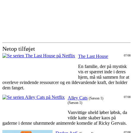
Netop tilføjet
The Last House
07/08
En familie, der på mystisk
vis er spærret inde i deres
hjem, må stå sammen for at
overleve svindende ressourcer og en ildevarslende kraft, der holder
dem fanget.
Alley Cats
07/08
(Sæson 1)
(Sæson 1)
Vanvittige uheld løber løbsk, da
vilde katte skaber kaos på
gaderne i denne uhæmmede animerede komedie af Ricky Gervais.
07/08