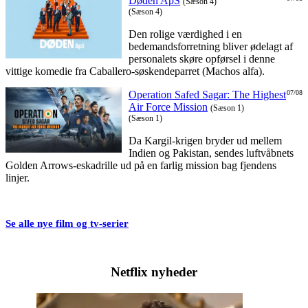
Døden ApS
(Sæson 4)
(Sæson 4)
Den rolige værdighed i en
bedemandsforretning bliver ødelagt af
personalets skøre opførsel i denne
vittige komedie fra Caballero-søskendeparret (Machos alfa).
Operation Safed Sagar: The Highest
07/08
Air Force Mission
(Sæson 1)
(Sæson 1)
Da Kargil-krigen bryder ud mellem
Indien og Pakistan, sendes luftvåbnets
Golden Arrows-eskadrille ud på en farlig mission bag fjendens
linjer.
Se alle nye film og tv-serier
Netflix nyheder