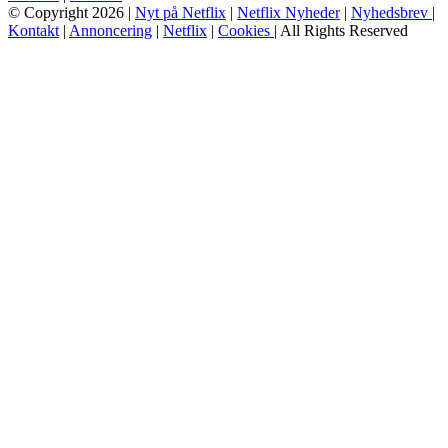
© Copyright 2026 |
Nyt på Netflix
|
Netflix Nyheder
|
Nyhedsbrev
|
Kontakt
|
Annoncering
|
Netflix
|
Cookies
| All Rights Reserved