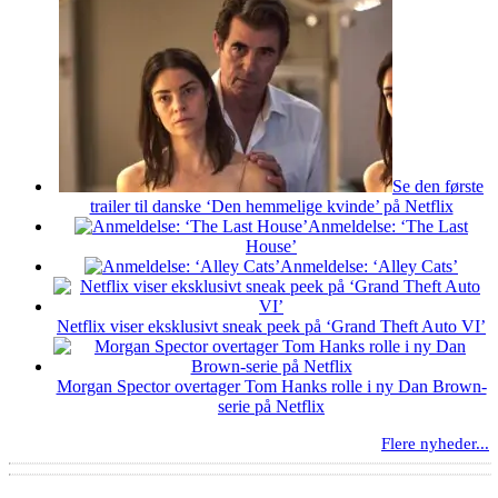
Se den første
trailer til danske ‘Den hemmelige kvinde’ på Netflix
Anmeldelse: ‘The Last
House’
Anmeldelse: ‘Alley Cats’
Netflix viser eksklusivt sneak peek på ‘Grand Theft Auto VI’
Morgan Spector overtager Tom Hanks rolle i ny Dan Brown-
serie på Netflix
Flere nyheder...