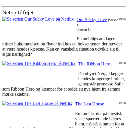
Netop tilføjet
Our Sticky Love
08/08
(Sæson
1)
(Sæson 1)
En ambitiøs anklager
mister hukommelsen og flytter ind hos en boksetræner, der hævder
at være hendes kæreste. Kan en vanskelig situation udvikle sig til
ægte kærlighed?
The Ribbon Hero
08/08
Da uhyret Nergal lægger
hendes kongerige i ruiner,
genopstår prinsesse Safir
som Ribbon Hero og kæmper for at redde sit nye hjem fra samme
mørke skæbne.
The Last House
07/08
En familie, der på mystisk
vis er spærret inde i deres
hjem, må stå sammen for at