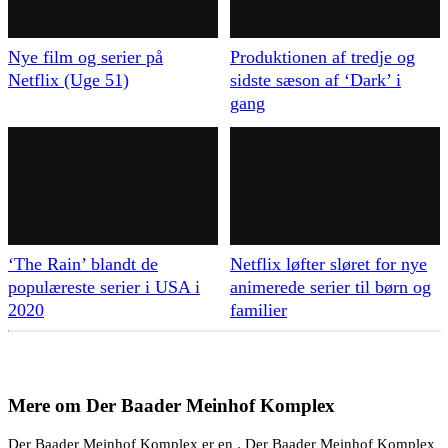
Nye film og serier på
Produktionen af tredje og
Netflix (Uge 51)
sidste sæson af ‘Dark’ i
gang
‘The Rain’ blandt de
Netflix løfter sløret for nye
populæreste serier i USA i
animerede serier til børn og
2020
familier
Mere om
Der Baader Meinhof Komplex
Der Baader Meinhof Komplex er en . Der Baader Meinhof Komplex