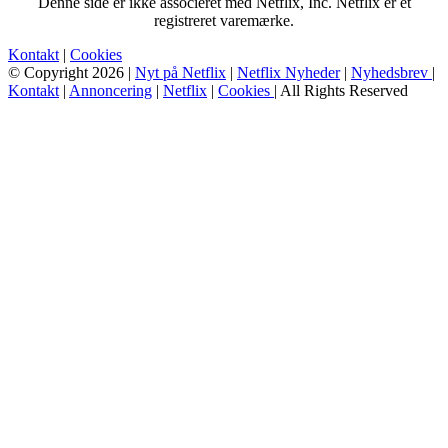
Denne side er ikke associeret med Netflix, Inc. Netflix er et
registreret varemærke.
Kontakt
|
Cookies
© Copyright 2026 |
Nyt på Netflix
|
Netflix Nyheder
|
Nyhedsbrev
|
Kontakt
|
Annoncering
|
Netflix
|
Cookies
| All Rights Reserved