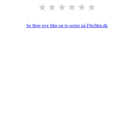
★
★
★
★
★
★
Se flere nye film og tv-serier på Flixfilm.dk