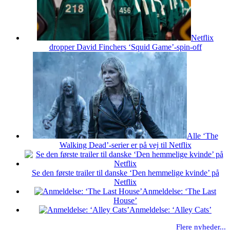
Netflix
dropper David Finchers ‘Squid Game’-spin-off
Alle ‘The
Walking Dead’-serier er på vej til Netflix
Se den første trailer til danske ‘Den hemmelige kvinde’ på
Netflix
Anmeldelse: ‘The Last
House’
Anmeldelse: ‘Alley Cats’
Flere nyheder...