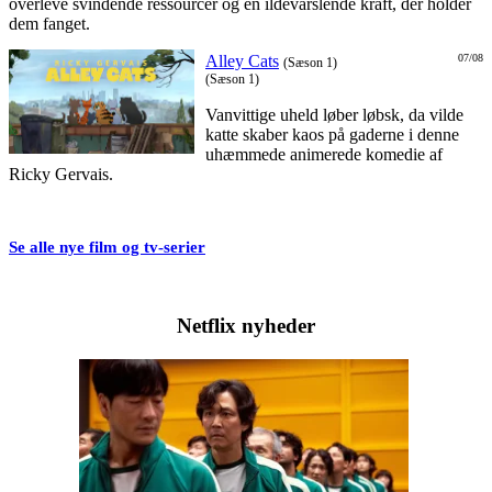
overleve svindende ressourcer og en ildevarslende kraft, der holder
dem fanget.
Alley Cats
07/08
(Sæson 1)
(Sæson 1)
Vanvittige uheld løber løbsk, da vilde
katte skaber kaos på gaderne i denne
uhæmmede animerede komedie af
Ricky Gervais.
Se alle nye film og tv-serier
Netflix nyheder