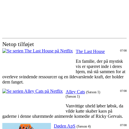
Netop tilføjet
The Last House
07/08
En familie, der på mystisk
vis er spærret inde i deres
hjem, må stå sammen for at
overleve svindende ressourcer og en ildevarslende kraft, der holder
dem fanget.
Alley Cats
07/08
(Sæson 1)
(Sæson 1)
Vanvittige uheld løber løbsk, da
vilde katte skaber kaos på
gaderne i denne uhæmmede animerede komedie af Ricky Gervais.
Døden ApS
07/08
(Sæson 4)