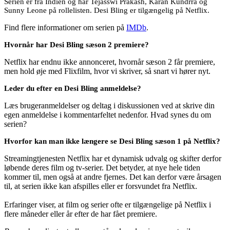
Serien er fra Indien og har Tejasswi Prakash, Karan Kundrra og
Sunny Leone på rollelisten. Desi Bling er tilgængelig på Netflix.
Find flere informationer om serien på
IMDb
.
Hvornår har Desi Bling sæson 2 premiere?
Netflix har endnu ikke annonceret, hvornår sæson 2 får premiere,
men hold øje med Flixfilm, hvor vi skriver, så snart vi hører nyt.
Leder du efter en Desi Bling anmeldelse?
Læs brugeranmeldelser og deltag i diskussionen ved at skrive din
egen anmeldelse i kommentarfeltet nedenfor. Hvad synes du om
serien?
Hvorfor kan man ikke længere se Desi Bling sæson 1 på Netflix?
Streamingtjenesten Netflix har et dynamisk udvalg og skifter derfor
løbende deres film og tv-serier. Det betyder, at nye hele tiden
kommer til, men også at andre fjernes. Det kan derfor være årsagen
til, at serien ikke kan afspilles eller er forsvundet fra Netflix.
Erfaringer viser, at film og serier ofte er tilgængelige på Netflix i
flere måneder eller år efter de har fået premiere.