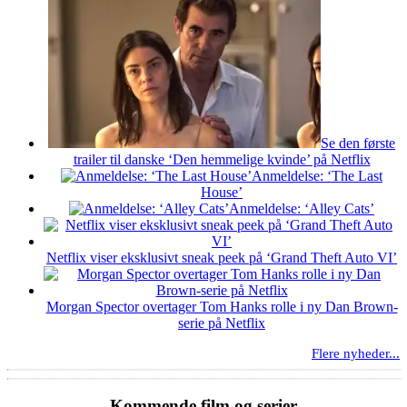
Se den første
trailer til danske ‘Den hemmelige kvinde’ på Netflix
Anmeldelse: ‘The Last
House’
Anmeldelse: ‘Alley Cats’
Netflix viser eksklusivt sneak peek på ‘Grand Theft Auto VI’
Morgan Spector overtager Tom Hanks rolle i ny Dan Brown-
serie på Netflix
Flere nyheder...
Kommende film og serier