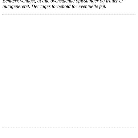
Bemærk venligst, at alle ovenstående oplysninger og trailer er
autogenereret. Der tages forbehold for eventuelle fejl.