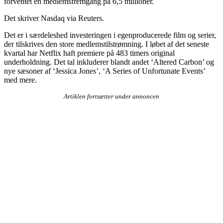
forventet en medlemsfremgang på 6,5 millioner.
Det skriver Nasdaq via Reuters.
Det er i særdeleshed investeringen i egenproducerede film og serier,
der tilskrives den store medlemstilstrømning. I løbet af det seneste
kvartal har Netflix haft premiere på 483 timers original
underholdning. Det tal inkluderer blandt andet ‘Altered Carbon’ og
nye sæsoner af ‘Jessica Jones’, ‘A Series of Unfortunate Events’
med mere.
Artiklen fortsætter under annoncen