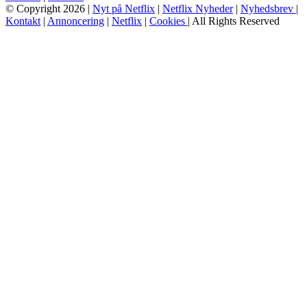
© Copyright 2026 |
Nyt på Netflix
|
Netflix Nyheder
|
Nyhedsbrev
|
Kontakt
|
Annoncering
|
Netflix
|
Cookies
| All Rights Reserved