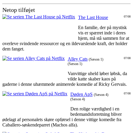
Netop tilføjet
The Last House
07/08
En familie, der på mystisk
vis er spærret inde i deres
hjem, må stå sammen for at
overleve svindende ressourcer og en ildevarslende kraft, der holder
dem fanget.
Alley Cats
07/08
(Sæson 1)
(Sæson 1)
Vanvittige uheld løber løbsk, da
vilde katte skaber kaos på
gaderne i denne uhæmmede animerede komedie af Ricky Gervais.
Døden ApS
07/08
(Sæson 4)
(Sæson 4)
Den rolige værdighed i en
bedemandsforretning bliver
ødelagt af personalets skøre opførsel i denne vittige komedie fra
Caballero-søskendeparret (Machos alfa).