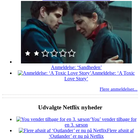
Anmeldelse: ‘Sandheden’
Anmeldelse: ‘A Toxic
Love Story’
Flere anmeldelser...
Udvalgte Netflix nyheder
‘You’ vender tilbage for
en 3. sæson
Flere afsnit af
‘Outlander’ er nu på Netflix