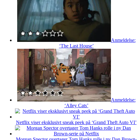
Anmeldelse:
‘The Last House’
Anmeldelse:
‘Alley Cats’
Netflix viser eksklusivt sneak peek på ‘Grand Theft Auto VI’
Morgan Spector overtager Tom Hanks rolle i ny Dan Brown-