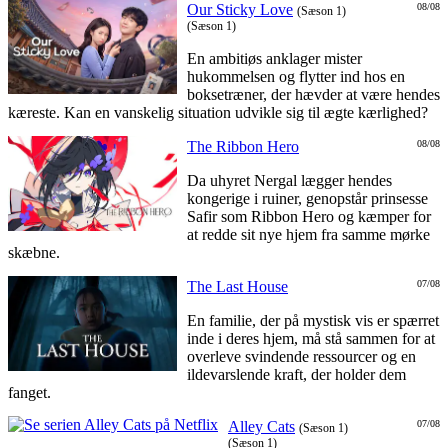
Our Sticky Love
08/08
(Sæson 1)
(Sæson 1)
En ambitiøs anklager mister
hukommelsen og flytter ind hos en
boksetræner, der hævder at være hendes
kæreste. Kan en vanskelig situation udvikle sig til ægte kærlighed?
The Ribbon Hero
08/08
Da uhyret Nergal lægger hendes
kongerige i ruiner, genopstår prinsesse
Safir som Ribbon Hero og kæmper for
at redde sit nye hjem fra samme mørke
skæbne.
The Last House
07/08
En familie, der på mystisk vis er spærret
inde i deres hjem, må stå sammen for at
overleve svindende ressourcer og en
ildevarslende kraft, der holder dem
fanget.
Alley Cats
07/08
(Sæson 1)
(Sæson 1)