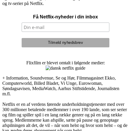
og tv-serier på Netflix.
Få Netflix-nyheder i din inbox
Flixfilm er blevet omtalt i følgende medier:
+ Information, Soundvenue, Se og Hør, Filmmagasinet Ekko,
Computerworld, Billed Bladet, Vi Unge, Eurowoman,
Søndagsavisen, MediaWatch, Aarhus Stiftstidende, Journalisten
m.fl.
Netflix er en af verdens førende underholdningstjenester med over
300 millioner betalende medlemmer i over 190 lande, som ser serier
og film og spiller spil i en lang række genrer og på en lang række
sprog. Medlemmerne kan afspille, sætte på pause og genoptage
afspilningen alt det, de vil – når som helst og hvor som helst – og de
kan ændre deres abonnement når som helst.