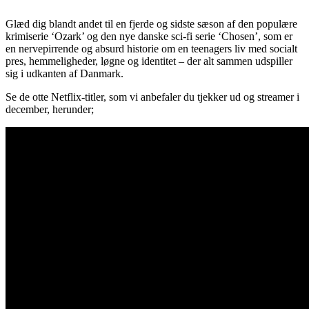
Glæd dig blandt andet til en fjerde og sidste sæson af den populære
krimiserie ‘Ozark’ og den nye danske sci-fi serie ‘Chosen’, som er
en nervepirrende og absurd historie om en teenagers liv med socialt
pres, hemmeligheder, løgne og identitet – der alt sammen udspiller
sig i udkanten af Danmark.
Se de otte Netflix-titler, som vi anbefaler du tjekker ud og streamer i
december, herunder;