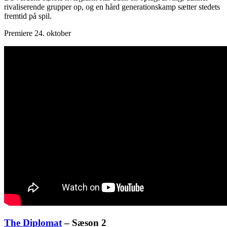
rivaliserende grupper op, og en hård generationskamp sætter stedets
fremtid på spil.
Premiere 24. oktober
The Diplomat
– Sæson 2