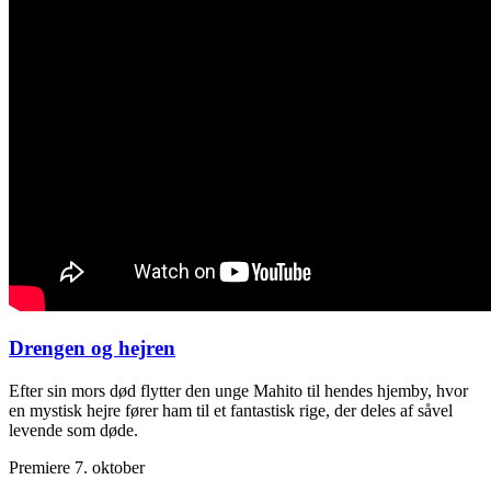
Drengen og hejren
Efter sin mors død flytter den unge Mahito til hendes hjemby, hvor
en mystisk hejre fører ham til et fantastisk rige, der deles af såvel
levende som døde.
Premiere 7. oktober