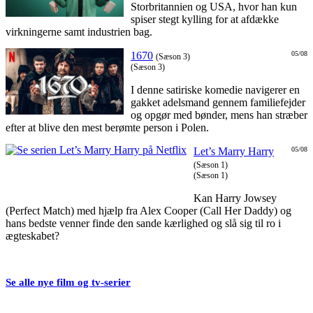
Storbritannien og USA, hvor han kun
spiser stegt kylling for at afdække
virkningerne samt industrien bag.
1670
05/08
(Sæson 3)
(Sæson 3)
I denne satiriske komedie navigerer en
gakket adelsmand gennem familiefejder
og opgør med bønder, mens han stræber
efter at blive den mest berømte person i Polen.
Let’s Marry Harry
05/08
(Sæson 1)
(Sæson 1)
Kan Harry Jowsey
(Perfect Match) med hjælp fra Alex Cooper (Call Her Daddy) og
hans bedste venner finde den sande kærlighed og slå sig til ro i
ægteskabet?
Se alle nye film og tv-serier