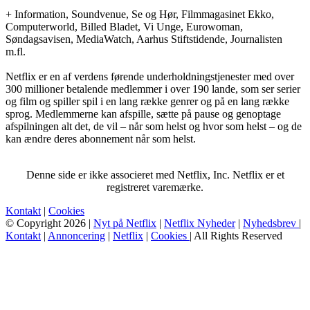
+ Information, Soundvenue, Se og Hør, Filmmagasinet Ekko,
Computerworld, Billed Bladet, Vi Unge, Eurowoman,
Søndagsavisen, MediaWatch, Aarhus Stiftstidende, Journalisten
m.fl.
Netflix er en af verdens førende underholdningstjenester med over
300 millioner betalende medlemmer i over 190 lande, som ser serier
og film og spiller spil i en lang række genrer og på en lang række
sprog. Medlemmerne kan afspille, sætte på pause og genoptage
afspilningen alt det, de vil – når som helst og hvor som helst – og de
kan ændre deres abonnement når som helst.
Denne side er ikke associeret med Netflix, Inc. Netflix er et
registreret varemærke.
Kontakt
|
Cookies
© Copyright 2026 |
Nyt på Netflix
|
Netflix Nyheder
|
Nyhedsbrev
|
Kontakt
|
Annoncering
|
Netflix
|
Cookies
| All Rights Reserved