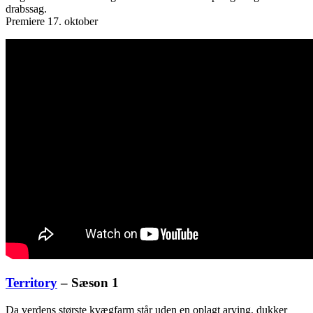
drabssag.
Premiere 17. oktober
Territory
– Sæson 1
Da verdens største kvægfarm står uden en oplagt arving, dukker