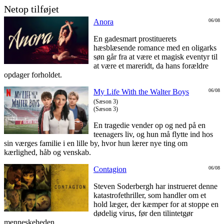
Netop tilføjet
Anora
06/08
En gadesmart prostituerets
hæsblæsende romance med en oligarks
søn går fra at være et magisk eventyr til
at være et mareridt, da hans forældre
opdager forholdet.
My Life With the Walter Boys
06/08
(Sæson 3)
(Sæson 3)
En tragedie vender op og ned på en
teenagers liv, og hun må flytte ind hos
sin værges familie i en lille by, hvor hun lærer nye ting om
kærlighed, håb og venskab.
Contagion
06/08
Steven Soderbergh har instrueret denne
katastrofethriller, som handler om et
hold læger, der kæmper for at stoppe en
dødelig virus, før den tilintetgør
menneskeheden.