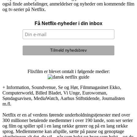
også finde anbefalinger, anmeldelser og nyheder om kommende film
og tv-serier på Netflix.
Få Netflix-nyheder i din inbox
Flixfilm er blevet omtalt i følgende medier:
+ Information, Soundvenue, Se og Hør, Filmmagasinet Ekko,
Computerworld, Billed Bladet, Vi Unge, Eurowoman,
Søndagsavisen, MediaWatch, Aarhus Stiftstidende, Journalisten
m.fl.
Netflix er en af verdens førende underholdningstjenester med over
300 millioner betalende medlemmer i over 190 lande, som ser serier
og film og spiller spil i en lang række genrer og på en lang række
sprog. Medlemmerne kan afspille, sætte på pause og genoptage
afspilningen alt det, de vil – når som helst og hvor som helst – og de