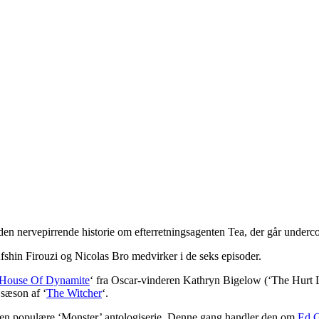
 den nervepirrende historie om efterretningsagenten Tea, der går undercov
shin Firouzi og Nicolas Bro medvirker i de seks episoder.
House Of Dynamite
‘ fra Oscar-vinderen Kathryn Bigelow (‘The Hurt L
 sæson af ‘
The Witcher
‘.
i den populære ‘Monster’ antologiserie. Denne gang handler den om
Ed 