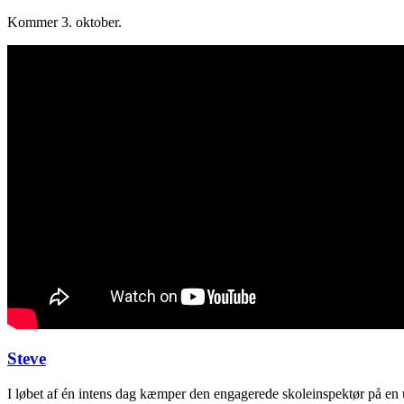
Kommer 3. oktober.
Steve
I løbet af én intens dag kæmper den engagerede skoleinspektør på en un