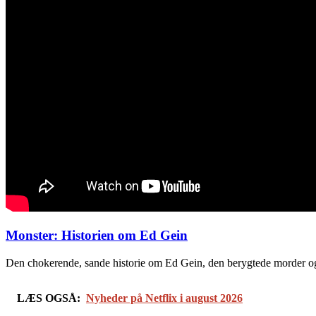
Monster: Historien om Ed Gein
Den chokerende, sande historie om Ed Gein, den berygtede morder og 
LÆS OGSÅ:
Nyheder på Netflix i august 2026