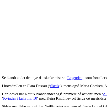
Se blandt andet den nye danske krimiserie ‘
Legenden
‘, som fortæller
I hovedrollen er Clara Dessau (‘
Skruk
‘), mens også Maria Cordsen, Af
Herudover har Netflix blandt andet også premiere på actionfilmen ‘
A 
‘
Kvinden i kahyt nr. 10
‘ med Keira Knightley og fjerde og næstsidste
Sidste men ikke mindst, har Netflix også premiere på fjerde kapitel 