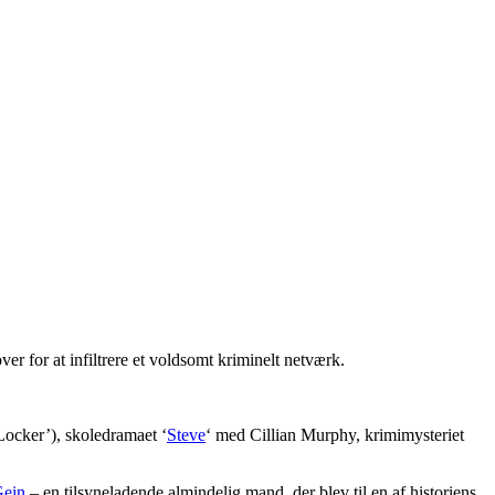
er for at infiltrere et voldsomt kriminelt netværk.
ocker’), skoledramaet ‘
Steve
‘ med Cillian Murphy, krimimysteriet
Gein
– en tilsyneladende almindelig mand, der blev til en af historiens