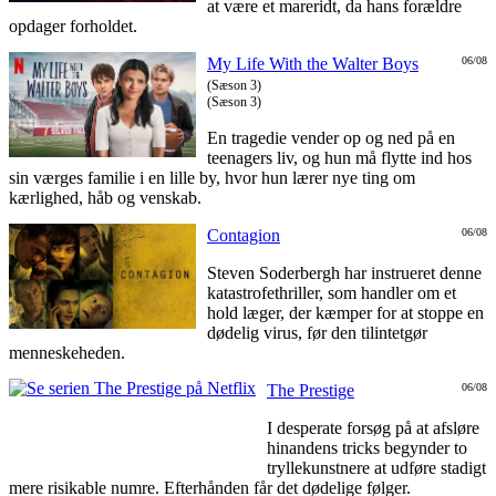
at være et mareridt, da hans forældre
opdager forholdet.
My Life With the Walter Boys
06/08
(Sæson 3)
(Sæson 3)
En tragedie vender op og ned på en
teenagers liv, og hun må flytte ind hos
sin værges familie i en lille by, hvor hun lærer nye ting om
kærlighed, håb og venskab.
Contagion
06/08
Steven Soderbergh har instrueret denne
katastrofethriller, som handler om et
hold læger, der kæmper for at stoppe en
dødelig virus, før den tilintetgør
menneskeheden.
The Prestige
06/08
I desperate forsøg på at afsløre
hinandens tricks begynder to
tryllekunstnere at udføre stadigt
mere risikable numre. Efterhånden får det dødelige følger.