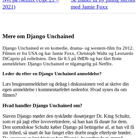
2021)
med Jamie Foxx
Mere om
Django Unchained
Django Unchained er en komedie, drama- og western-film fra 2012.
Filmen er fra USA og har Jamie Foxx, Christoph Waltz og Leonardo
DiCaprio på rollelisten. Den får 8.5 på IMDb og har fået flotte
anmeldelser. Django Unchained er tilgængelig på Netflix.
Leder du efter en Django Unchained anmeldelse?
Læs brugeranmeldelser og deltag i diskussionen ved at skrive din
egen anmeldelse i kommentarfeltet nedenfor. Hvad synes du om
filmen?
Hvad handler Django Unchained om?
Slaven Django møder den tyskfødte dusørjæger Dr. King Schultz,
som er på jagt efter lovovertrædere, så han kan få dusør for dem.
Den uortodokse Schultz køber Django på betingelse af, at han vil få
sin frihed, så snart de har fanget eller dræbt nogle efterlyste brødre.