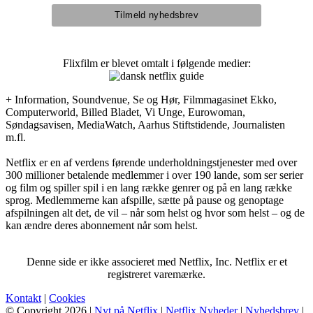
Flixfilm er blevet omtalt i følgende medier:
+ Information, Soundvenue, Se og Hør, Filmmagasinet Ekko,
Computerworld, Billed Bladet, Vi Unge, Eurowoman,
Søndagsavisen, MediaWatch, Aarhus Stiftstidende, Journalisten
m.fl.
Netflix er en af verdens førende underholdningstjenester med over
300 millioner betalende medlemmer i over 190 lande, som ser serier
og film og spiller spil i en lang række genrer og på en lang række
sprog. Medlemmerne kan afspille, sætte på pause og genoptage
afspilningen alt det, de vil – når som helst og hvor som helst – og de
kan ændre deres abonnement når som helst.
Denne side er ikke associeret med Netflix, Inc. Netflix er et
registreret varemærke.
Kontakt
|
Cookies
© Copyright 2026 |
Nyt på Netflix
|
Netflix Nyheder
|
Nyhedsbrev
|