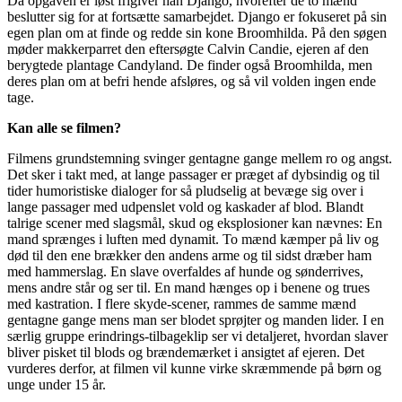
Da opgaven er løst frigiver han Django, hvorefter de to mænd
beslutter sig for at fortsætte samarbejdet. Django er fokuseret på sin
egen plan om at finde og redde sin kone Broomhilda. På den søgen
møder makkerparret den eftersøgte Calvin Candie, ejeren af den
berygtede plantage Candyland. De finder også Broomhilda, men
deres plan om at befri hende afsløres, og så vil volden ingen ende
tage.
Kan alle se filmen?
Filmens grundstemning svinger gentagne gange mellem ro og angst.
Det sker i takt med, at lange passager er præget af dybsindig og til
tider humoristiske dialoger for så pludselig at bevæge sig over i
lange passager med udpenslet vold og kaskader af blod. Blandt
talrige scener med slagsmål, skud og eksplosioner kan nævnes: En
mand sprænges i luften med dynamit. To mænd kæmper på liv og
død til den ene brækker den andens arme og til sidst dræber ham
med hammerslag. En slave overfaldes af hunde og sønderrives,
mens andre står og ser til. En mand hænges op i benene og trues
med kastration. I flere skyde-scener, rammes de samme mænd
gentagne gange mens man ser blodet sprøjter og manden lider. I en
særlig gruppe erindrings-tilbageklip ser vi detaljeret, hvordan slaver
bliver pisket til blods og brændemærket i ansigtet af ejeren. Det
vurderes derfor, at filmen vil kunne virke skræmmende på børn og
unge under 15 år.