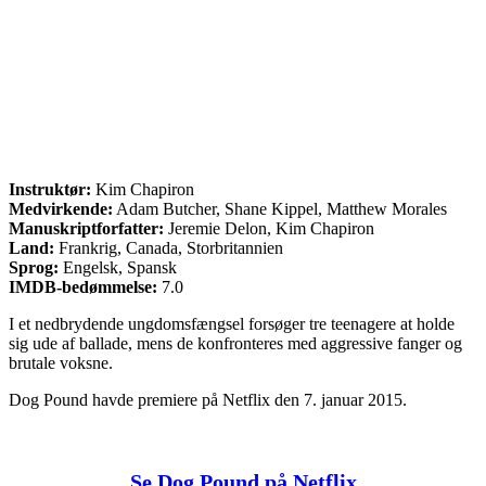
Instruktør:
Kim Chapiron
Medvirkende:
Adam Butcher, Shane Kippel, Matthew Morales
Manuskriptforfatter:
Jeremie Delon, Kim Chapiron
Land:
Frankrig, Canada, Storbritannien
Sprog:
Engelsk, Spansk
IMDB-bedømmelse:
7.0
I et nedbrydende ungdomsfængsel forsøger tre teenagere at holde
sig ude af ballade, mens de konfronteres med aggressive fanger og
brutale voksne.
Dog Pound havde premiere på Netflix den 7. januar 2015.
Se Dog Pound på Netflix