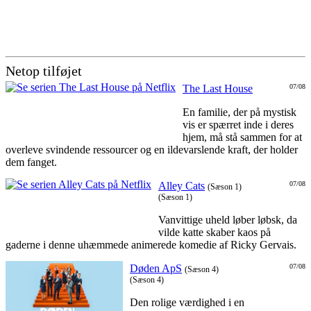
Netop tilføjet
The Last House
07/08
En familie, der på mystisk
vis er spærret inde i deres
hjem, må stå sammen for at
overleve svindende ressourcer og en ildevarslende kraft, der holder
dem fanget.
Alley Cats
07/08
(Sæson 1)
(Sæson 1)
Vanvittige uheld løber løbsk, da
vilde katte skaber kaos på
gaderne i denne uhæmmede animerede komedie af Ricky Gervais.
Døden ApS
07/08
(Sæson 4)
(Sæson 4)
Den rolige værdighed i en