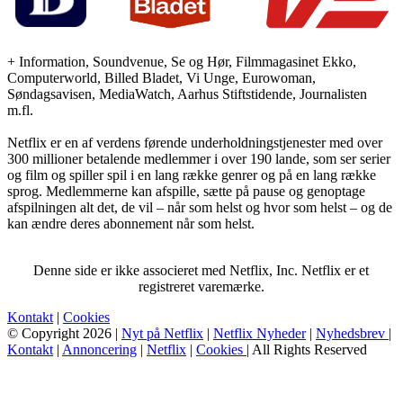
+ Information, Soundvenue, Se og Hør, Filmmagasinet Ekko,
Computerworld, Billed Bladet, Vi Unge, Eurowoman,
Søndagsavisen, MediaWatch, Aarhus Stiftstidende, Journalisten
m.fl.
Netflix er en af verdens førende underholdningstjenester med over
300 millioner betalende medlemmer i over 190 lande, som ser serier
og film og spiller spil i en lang række genrer og på en lang række
sprog. Medlemmerne kan afspille, sætte på pause og genoptage
afspilningen alt det, de vil – når som helst og hvor som helst – og de
kan ændre deres abonnement når som helst.
Denne side er ikke associeret med Netflix, Inc. Netflix er et
registreret varemærke.
Kontakt
|
Cookies
© Copyright 2026 |
Nyt på Netflix
|
Netflix Nyheder
|
Nyhedsbrev
|
Kontakt
|
Annoncering
|
Netflix
|
Cookies
| All Rights Reserved