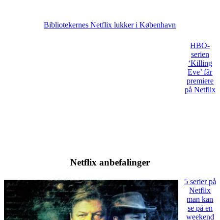
Bibliotekernes Netflix lukker i København
HBO-
serien
‘Killing
Eve’ får
premiere
på Netflix
Netflix anbefalinger
5 serier på
Netflix
man kan
se på en
weekend