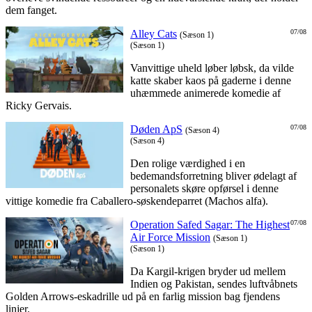
dem fanget.
Alley Cats
07/08
(Sæson 1)
(Sæson 1)
Vanvittige uheld løber løbsk, da vilde
katte skaber kaos på gaderne i denne
uhæmmede animerede komedie af
Ricky Gervais.
Døden ApS
07/08
(Sæson 4)
(Sæson 4)
Den rolige værdighed i en
bedemandsforretning bliver ødelagt af
personalets skøre opførsel i denne
vittige komedie fra Caballero-søskendeparret (Machos alfa).
Operation Safed Sagar: The Highest
07/08
Air Force Mission
(Sæson 1)
(Sæson 1)
Da Kargil-krigen bryder ud mellem
Indien og Pakistan, sendes luftvåbnets
Golden Arrows-eskadrille ud på en farlig mission bag fjendens
linjer.