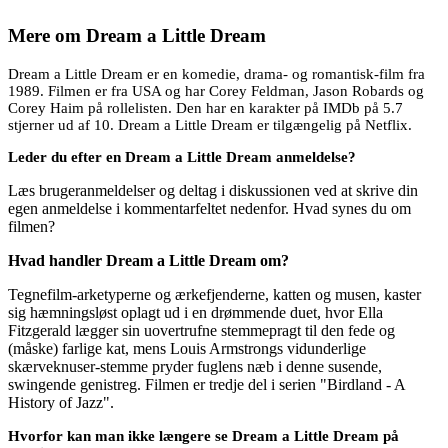
Mere om
Dream a Little Dream
Dream a Little Dream er en komedie, drama- og romantisk-film fra
1989. Filmen er fra USA og har Corey Feldman, Jason Robards og
Corey Haim på rollelisten. Den har en karakter på IMDb på 5.7
stjerner ud af 10. Dream a Little Dream er tilgængelig på Netflix.
Leder du efter en Dream a Little Dream anmeldelse?
Læs brugeranmeldelser og deltag i diskussionen ved at skrive din
egen anmeldelse i kommentarfeltet nedenfor. Hvad synes du om
filmen?
Hvad handler Dream a Little Dream om?
Tegnefilm-arketyperne og ærkefjenderne, katten og musen, kaster
sig hæmningsløst oplagt ud i en drømmende duet, hvor Ella
Fitzgerald lægger sin uovertrufne stemmepragt til den fede og
(måske) farlige kat, mens Louis Armstrongs vidunderlige
skærveknuser-stemme pryder fuglens næb i denne susende,
swingende genistreg. Filmen er tredje del i serien "Birdland - A
History of Jazz".
Hvorfor kan man ikke længere se Dream a Little Dream på