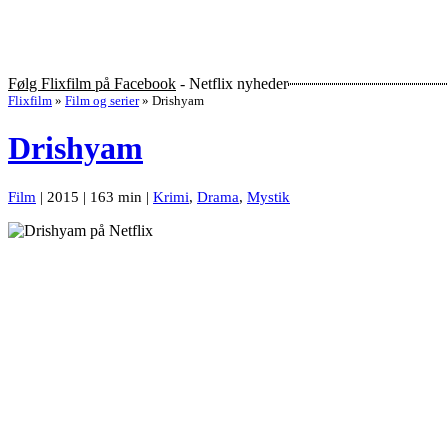
Følg Flixfilm på Facebook
- Netflix nyheder
Flixfilm
»
Film og serier
»
Drishyam
Drishyam
Film
| 2015 | 163 min |
Krimi
,
Drama
,
Mystik