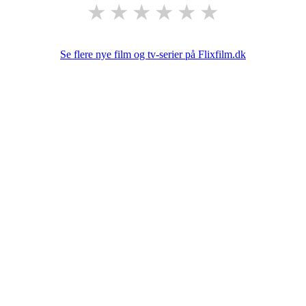
★
★
★
★
★
★
Se flere nye film og tv-serier på Flixfilm.dk