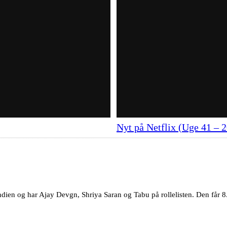
Nyt på Netflix (Uge 41 – 
ndien og har Ajay Devgn, Shriya Saran og Tabu på rollelisten. Den får 8