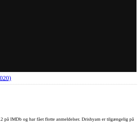
2020)
.2 på IMDb og har fået flotte anmeldelser. Drishyam er tilgængelig på