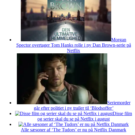
Morgan
Spector overtager Tom Hanks rolle i ny Dan Brown-serie på
Netflix
Seriemorder
går efter politiet i ny trailer til ‘Blodsoffer’
Disse film
og serier skal du se på Netflix i august
Alle sæsoner af ‘The Tudors’ er nu på Netflix Danmark