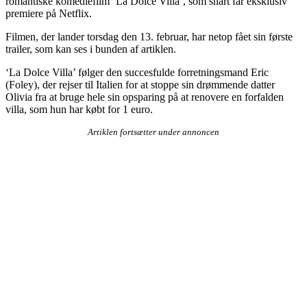
romantiske komediefilm ‘La Dolce Villa’, som snart får eksklusiv
premiere på Netflix.
Filmen, der lander torsdag den 13. februar, har netop fået sin første
trailer, som kan ses i bunden af artiklen.
‘La Dolce Villa’ følger den succesfulde forretningsmand Eric
(Foley), der rejser til Italien for at stoppe sin drømmende datter
Olivia fra at bruge hele sin opsparing på at renovere en forfalden
villa, som hun har købt for 1 euro.
Artiklen fortsætter under annoncen