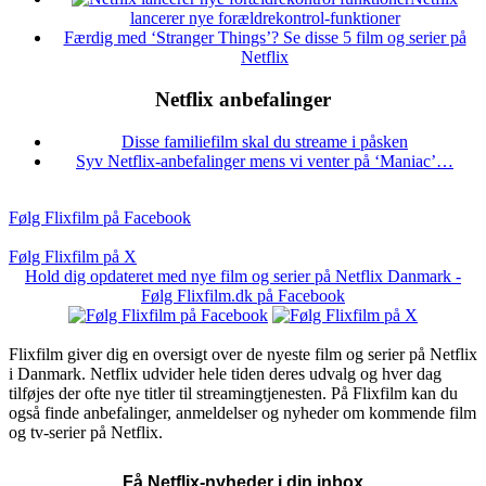
lancerer nye forældrekontrol-funktioner
Færdig med ‘Stranger Things’? Se disse 5 film og serier på
Netflix
Netflix anbefalinger
Disse familiefilm skal du streame i påsken
Syv Netflix-anbefalinger mens vi venter på ‘Maniac’…
Følg Flixfilm på Facebook
Følg Flixfilm på X
Hold dig opdateret med nye film og serier på Netflix Danmark -
Følg Flixfilm.dk på Facebook
Flixfilm giver dig en oversigt over de nyeste film og serier på Netflix
i Danmark. Netflix udvider hele tiden deres udvalg og hver dag
tilføjes der ofte nye titler til streamingtjenesten. På Flixfilm kan du
også finde anbefalinger, anmeldelser og nyheder om kommende film
og tv-serier på Netflix.
Få Netflix-nyheder i din inbox