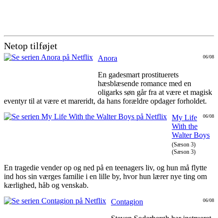
Netop tilføjet
Anora
06/08
En gadesmart prostituerets
hæsblæsende romance med en
oligarks søn går fra at være et magisk
eventyr til at være et mareridt, da hans forældre opdager forholdet.
My Life
06/08
With the
Walter Boys
(Sæson 3)
(Sæson 3)
En tragedie vender op og ned på en teenagers liv, og hun må flytte
ind hos sin værges familie i en lille by, hvor hun lærer nye ting om
kærlighed, håb og venskab.
Contagion
06/08