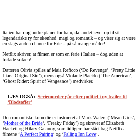
Italien har dog andre planer for ham, da landet lever op til sit
legendariske ry for skønhed, magi og romantik – og viser sig at være
en slags anden chance for Eric – på så mange måder!
Netflix skriver, at filmen er som en ferie i Italien – dog uden at
forlade sofaen!
Datteren Olivia spilles af Maia Reficco (‘Do Revenge’, ‘Pretty Little
Liars: Original Sin’), mens også Violante Placido (‘The American’,
‘Ghost Rider: Spirit of Vengeance’) medvirker.
LÆS OGSÅ:
Seriemorder går efter politiet i ny trailer til
‘Blodsoffer’
Den romantiske komedie er instrueret af Mark Waters (‘Mean Girls’,
‘
Mother of the Bride
‘, ‘Freaky Friday’) og skrevet af Elizabeth
Hackett og Hilary Galanoy, som tidligere har stået bag Netflix-
filmene ‘
A Perfect Pairing
‘ og ‘
Falling Inn Love
‘.