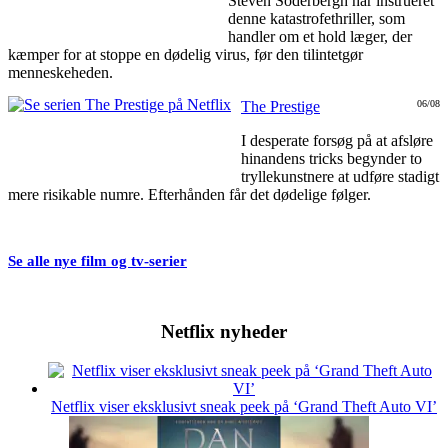
Steven Soderbergh har instrueret
denne katastrofethriller, som
handler om et hold læger, der
kæmper for at stoppe en dødelig virus, før den tilintetgør
menneskeheden.
The Prestige
06/08
I desperate forsøg på at afsløre
hinandens tricks begynder to
tryllekunstnere at udføre stadigt
mere risikable numre. Efterhånden får det dødelige følger.
Se alle nye film og tv-serier
Netflix nyheder
Netflix viser eksklusivt sneak peek på ‘Grand Theft Auto VI’