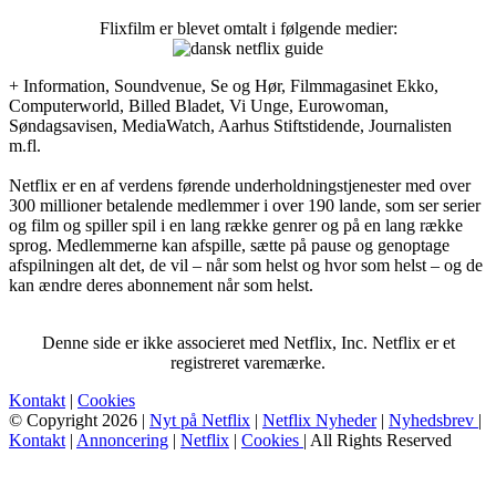
Flixfilm er blevet omtalt i følgende medier:
+ Information, Soundvenue, Se og Hør, Filmmagasinet Ekko,
Computerworld, Billed Bladet, Vi Unge, Eurowoman,
Søndagsavisen, MediaWatch, Aarhus Stiftstidende, Journalisten
m.fl.
Netflix er en af verdens førende underholdningstjenester med over
300 millioner betalende medlemmer i over 190 lande, som ser serier
og film og spiller spil i en lang række genrer og på en lang række
sprog. Medlemmerne kan afspille, sætte på pause og genoptage
afspilningen alt det, de vil – når som helst og hvor som helst – og de
kan ændre deres abonnement når som helst.
Denne side er ikke associeret med Netflix, Inc. Netflix er et
registreret varemærke.
Kontakt
|
Cookies
© Copyright 2026 |
Nyt på Netflix
|
Netflix Nyheder
|
Nyhedsbrev
|
Kontakt
|
Annoncering
|
Netflix
|
Cookies
| All Rights Reserved