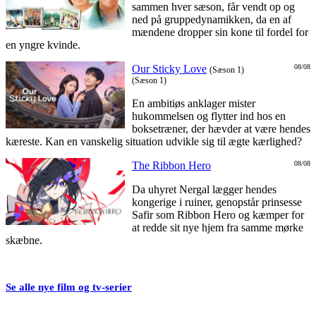
sammen hver sæson, får vendt op og
ned på gruppedynamikken, da en af
mændene dropper sin kone til fordel for
en yngre kvinde.
Our Sticky Love
08/08
(Sæson 1)
(Sæson 1)
En ambitiøs anklager mister
hukommelsen og flytter ind hos en
boksetræner, der hævder at være hendes
kæreste. Kan en vanskelig situation udvikle sig til ægte kærlighed?
The Ribbon Hero
08/08
Da uhyret Nergal lægger hendes
kongerige i ruiner, genopstår prinsesse
Safir som Ribbon Hero og kæmper for
at redde sit nye hjem fra samme mørke
skæbne.
Se alle nye film og tv-serier