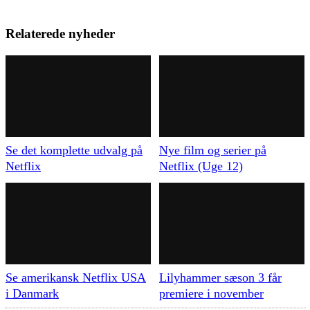
Relaterede nyheder
Se det komplette udvalg på
Nye film og serier på
Netflix
Netflix (Uge 12)
Se amerikansk Netflix USA
Lilyhammer sæson 3 får
i Danmark
premiere i november