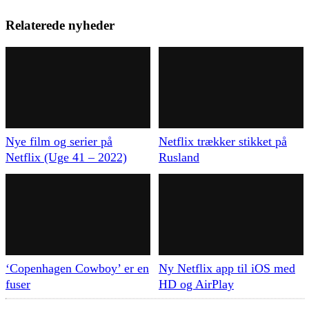
Relaterede nyheder
Nye film og serier på
Netflix trækker stikket på
Netflix (Uge 41 – 2022)
Rusland
‘Copenhagen Cowboy’ er en
Ny Netflix app til iOS med
fuser
HD og AirPlay