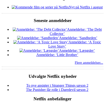
Nyt på Netflix i august
Seneste anmeldelser
Anmeldelse: ‘The Debt
Collector’
Anmeldelse: ‘Sandheden’
Anmeldelse: ‘A Toxic
Love Story’
Anmeldelse: ‘Længsler’
Anmeldelse: ‘Little Brother’
Flere anmeldelser...
Udvalgte Netflix nyheder
To nye ansigter i Stranger Things sæson 2
The Punisher får rolle i Daredevil sæson 2
Netflix anbefalinger