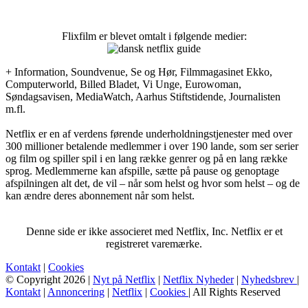
Flixfilm er blevet omtalt i følgende medier:
+ Information, Soundvenue, Se og Hør, Filmmagasinet Ekko,
Computerworld, Billed Bladet, Vi Unge, Eurowoman,
Søndagsavisen, MediaWatch, Aarhus Stiftstidende, Journalisten
m.fl.
Netflix er en af verdens førende underholdningstjenester med over
300 millioner betalende medlemmer i over 190 lande, som ser serier
og film og spiller spil i en lang række genrer og på en lang række
sprog. Medlemmerne kan afspille, sætte på pause og genoptage
afspilningen alt det, de vil – når som helst og hvor som helst – og de
kan ændre deres abonnement når som helst.
Denne side er ikke associeret med Netflix, Inc. Netflix er et
registreret varemærke.
Kontakt
|
Cookies
© Copyright 2026 |
Nyt på Netflix
|
Netflix Nyheder
|
Nyhedsbrev
|
Kontakt
|
Annoncering
|
Netflix
|
Cookies
| All Rights Reserved