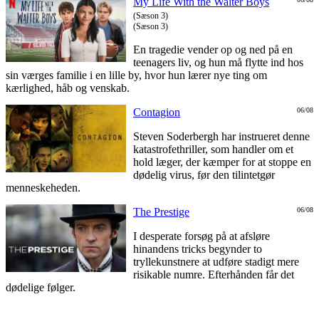
My Life With the Walter Boys
(Sæson 3)
(Sæson 3)
En tragedie vender op og ned på en
teenagers liv, og hun må flytte ind hos
sin værges familie i en lille by, hvor hun lærer nye ting om
kærlighed, håb og venskab.
Contagion
06/08
Steven Soderbergh har instrueret denne
katastrofethriller, som handler om et
hold læger, der kæmper for at stoppe en
dødelig virus, før den tilintetgør
menneskeheden.
The Prestige
06/08
I desperate forsøg på at afsløre
hinandens tricks begynder to
tryllekunstnere at udføre stadigt mere
risikable numre. Efterhånden får det
dødelige følger.