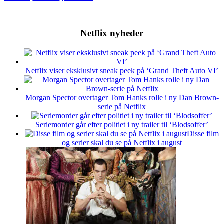
Netflix nyheder
Netflix viser eksklusivt sneak peek på ‘Grand Theft Auto VI’
Morgan Spector overtager Tom Hanks rolle i ny Dan Brown-
serie på Netflix
Seriemorder går efter politiet i ny trailer til ‘Blodsoffer’
Disse film
og serier skal du se på Netflix i august