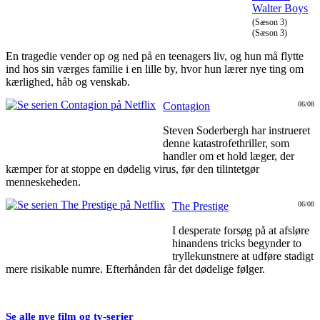
Walter Boys
(Sæson 3)
(Sæson 3)
En tragedie vender op og ned på en teenagers liv, og hun må flytte
ind hos sin værges familie i en lille by, hvor hun lærer nye ting om
kærlighed, håb og venskab.
Contagion
06/08
Steven Soderbergh har instrueret
denne katastrofethriller, som
handler om et hold læger, der
kæmper for at stoppe en dødelig virus, før den tilintetgør
menneskeheden.
The Prestige
06/08
I desperate forsøg på at afsløre
hinandens tricks begynder to
tryllekunstnere at udføre stadigt
mere risikable numre. Efterhånden får det dødelige følger.
Se alle nye film og tv-serier