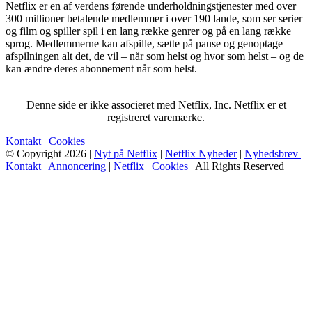
Netflix er en af verdens førende underholdningstjenester med over
300 millioner betalende medlemmer i over 190 lande, som ser serier
og film og spiller spil i en lang række genrer og på en lang række
sprog. Medlemmerne kan afspille, sætte på pause og genoptage
afspilningen alt det, de vil – når som helst og hvor som helst – og de
kan ændre deres abonnement når som helst.
Denne side er ikke associeret med Netflix, Inc. Netflix er et
registreret varemærke.
Kontakt
|
Cookies
© Copyright 2026 |
Nyt på Netflix
|
Netflix Nyheder
|
Nyhedsbrev
|
Kontakt
|
Annoncering
|
Netflix
|
Cookies
| All Rights Reserved