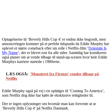
Optagelserne til ‘Beverly Hills Cop 4’ er endnu ikke begyndt, men
annonceringen kommer på et perfekt tidspunkt da Eddie Murphy har
oplevet et større comeback efter sin rolle i Netflix-film ‘
Dolemite Is
My Name
‘, der er blevet rost fra alle sider. Samtidig har komikeren
også planer om at vende tilbage til stand-up-scenen hvor hele Eddie
Murphys karriere startede i 1980erne.
LÆS OGSÅ:
'Monsteret fra Firenze' vender tilbage på
Netflix
Eddie Murphy også på vej i en opfølger til ‘Coming To America’,
som Netflix dog ikke har købt de eksklusive rettigheder til.
Der er ingen oplysninger om hvornår man kan forvente at se
‘Beverly Hills Cop 4’ på Netflix Danmark.