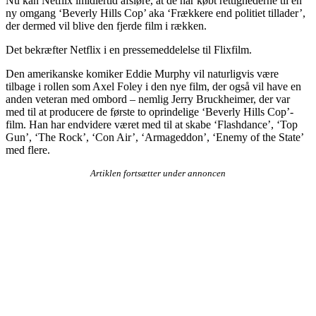
Nu kan Netflix imidlertid afsløre, at de har købt rettighederne til en
ny omgang ‘Beverly Hills Cop’ aka ‘Frækkere end politiet tillader’,
der dermed vil blive den fjerde film i rækken.
Det bekræfter Netflix i en pressemeddelelse til Flixfilm.
Den amerikanske komiker Eddie Murphy vil naturligvis være
tilbage i rollen som Axel Foley i den nye film, der også vil have en
anden veteran med ombord – nemlig Jerry Bruckheimer, der var
med til at producere de første to oprindelige ‘Beverly Hills Cop’-
film. Han har endvidere været med til at skabe ‘Flashdance’, ‘Top
Gun’, ‘The Rock’, ‘Con Air’, ‘Armageddon’, ‘Enemy of the State’
med flere.
Artiklen fortsætter under annoncen