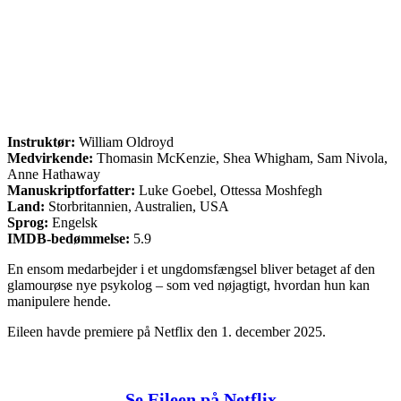
Instruktør:
William Oldroyd
Medvirkende:
Thomasin McKenzie, Shea Whigham, Sam Nivola,
Anne Hathaway
Manuskriptforfatter:
Luke Goebel, Ottessa Moshfegh
Land:
Storbritannien, Australien, USA
Sprog:
Engelsk
IMDB-bedømmelse:
5.9
En ensom medarbejder i et ungdomsfængsel bliver betaget af den
glamourøse nye psykolog – som ved nøjagtigt, hvordan hun kan
manipulere hende.
Eileen havde premiere på Netflix den 1. december 2025.
Se Eileen på Netflix