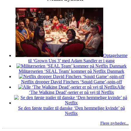
Optagelserne
til ‘Grown Ups 3’ med Adam Sandler er i gang
Militærserien ‘SEAL Team’ kommer på Netflix Danmark
Netflix dropper David Finchers ‘Squid Game’-spin-off
Alle
‘The Walking Dead’-serier er på vej til Netflix
Se den første trailer til danske ‘Den hemmelige kvinde’ på
Netflix
Flere nyheder...