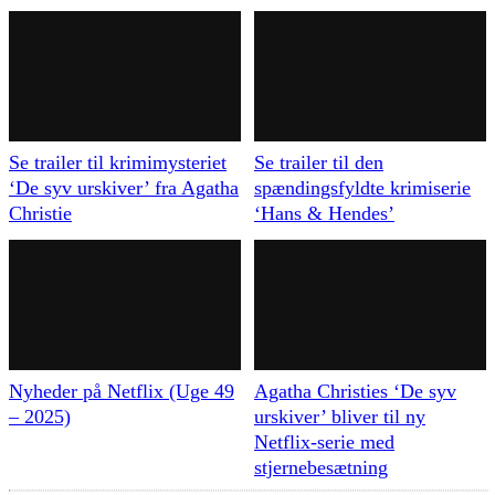
Se trailer til krimimysteriet
Se trailer til den
‘De syv urskiver’ fra Agatha
spændingsfyldte krimiserie
Christie
‘Hans & Hendes’
Nyheder på Netflix (Uge 49
Agatha Christies ‘De syv
– 2025)
urskiver’ bliver til ny
Netflix-serie med
stjernebesætning