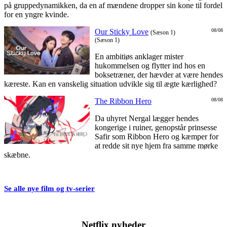
på gruppedynamikken, da en af mændene dropper sin kone til fordel
for en yngre kvinde.
Our Sticky Love
08/08
(Sæson 1)
(Sæson 1)
En ambitiøs anklager mister
hukommelsen og flytter ind hos en
boksetræner, der hævder at være hendes
kæreste. Kan en vanskelig situation udvikle sig til ægte kærlighed?
The Ribbon Hero
08/08
Da uhyret Nergal lægger hendes
kongerige i ruiner, genopstår prinsesse
Safir som Ribbon Hero og kæmper for
at redde sit nye hjem fra samme mørke
skæbne.
Se alle nye film og tv-serier
Netflix nyheder