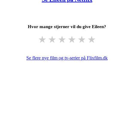
Hvor mange stjerner vil du give Eileen?
★
★
★
★
★
★
Se flere nye film og tv-serier på Flixfilm.dk