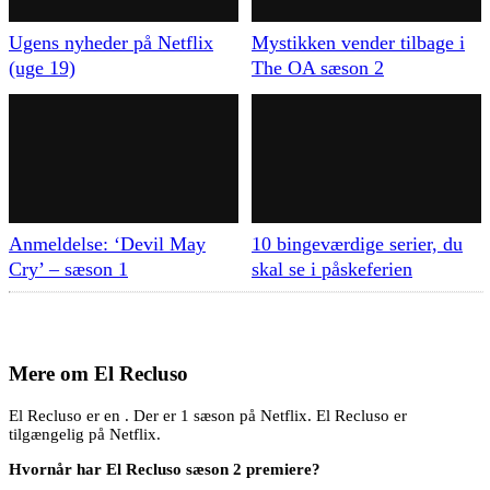
Ugens nyheder på Netflix
Mystikken vender tilbage i
(uge 19)
The OA sæson 2
Anmeldelse: ‘Devil May
10 bingeværdige serier, du
Cry’ – sæson 1
skal se i påskeferien
Mere om
El Recluso
El Recluso er en . Der er 1 sæson på Netflix. El Recluso er
tilgængelig på Netflix.
Hvornår har El Recluso sæson 2 premiere?