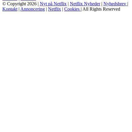
© Copyright 2026 |
Nyt på Netflix
|
Netflix Nyheder
|
Nyhedsbrev
|
Kontakt
|
Annoncering
|
Netflix
|
Cookies
| All Rights Reserved