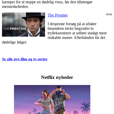
kæmper for at stoppe en dødelig virus, før den tilintetgør
menneskeheden.
The Prestige
06/08
I desperate forsøg på at afsløre
hinandens tricks begynder to
tryllekunstnere at udføre stadigt mere
risikable numre. Efterhånden får det
dødelige følger.
Se alle nye film og tv-serier
Netflix nyheder