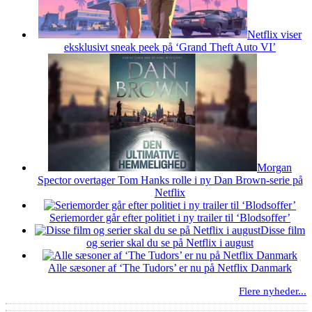
Netflix viser
eksklusivt sneak peek på ‘Grand Theft Auto VI’
Morgan
Spector overtager Tom Hanks rolle i ny Dan Brown-serie på
Netflix
Seriemorder går efter politiet i ny trailer til ‘Blodsoffer’
Disse film
og serier skal du se på Netflix i august
Alle sæsoner af ‘The Tudors’ er nu på Netflix Danmark
Flere nyheder...