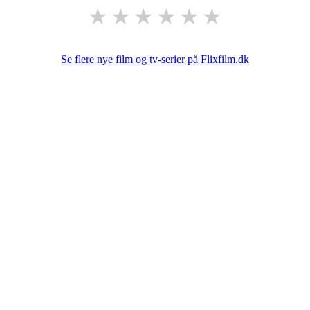
★
★
★
★
★
★
Se flere nye film og tv-serier på Flixfilm.dk