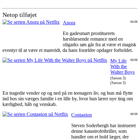
Netop tilføjet
Anora
06/08
En gadesmart prostituerets
hæsblæsende romance med en
oligarks søn går fra at være et magisk
eventyr til at være et mareridt, da hans forældre opdager forholdet.
My Life
06/08
With the
Walter Boys
(Sæson 3)
(Sæson 3)
En tragedie vender op og ned på en teenagers liv, og hun må flytte
ind hos sin værges familie i en lille by, hvor hun lærer nye ting om
kærlighed, håb og venskab.
Contagion
06/08
Steven Soderbergh har instrueret
denne katastrofethriller, som
handler om et hold læger, der