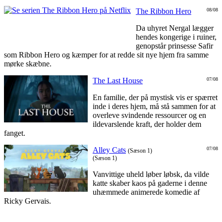
The Ribbon Hero
08/08
Da uhyret Nergal lægger
hendes kongerige i ruiner,
genopstår prinsesse Safir
som Ribbon Hero og kæmper for at redde sit nye hjem fra samme
mørke skæbne.
The Last House
07/08
En familie, der på mystisk vis er spærret
inde i deres hjem, må stå sammen for at
overleve svindende ressourcer og en
ildevarslende kraft, der holder dem
fanget.
Alley Cats
07/08
(Sæson 1)
(Sæson 1)
Vanvittige uheld løber løbsk, da vilde
katte skaber kaos på gaderne i denne
uhæmmede animerede komedie af
Ricky Gervais.