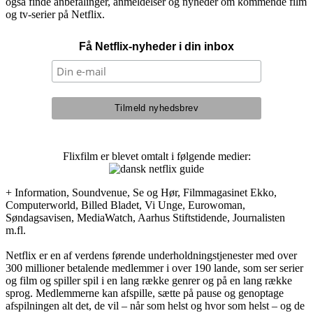
også finde anbefalinger, anmeldelser og nyheder om kommende film
og tv-serier på Netflix.
Få Netflix-nyheder i din inbox
Flixfilm er blevet omtalt i følgende medier:
+ Information, Soundvenue, Se og Hør, Filmmagasinet Ekko,
Computerworld, Billed Bladet, Vi Unge, Eurowoman,
Søndagsavisen, MediaWatch, Aarhus Stiftstidende, Journalisten
m.fl.
Netflix er en af verdens førende underholdningstjenester med over
300 millioner betalende medlemmer i over 190 lande, som ser serier
og film og spiller spil i en lang række genrer og på en lang række
sprog. Medlemmerne kan afspille, sætte på pause og genoptage
afspilningen alt det, de vil – når som helst og hvor som helst – og de