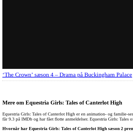
‘The Crown’ sæson 4 – Drama på Buckingham Palace
Mere om
Equestria Girls: Tales of Canterlot High
Equestria Girls: Tales of Canterlot High er en animation- og familie-se
får 9.3 på IMDb og har fået flotte anmeldelser. Equestria Girls: Tales o
Hvornår har Equestria Girls: Tales of Canterlot High sæson 2 pre