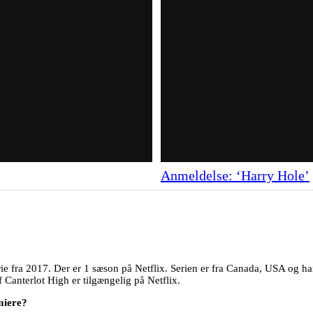
Anmeldelse: ‘Harry Hole’
rie fra 2017. Der er 1 sæson på Netflix. Serien er fra Canada, USA og ha
f Canterlot High er tilgængelig på Netflix.
miere?