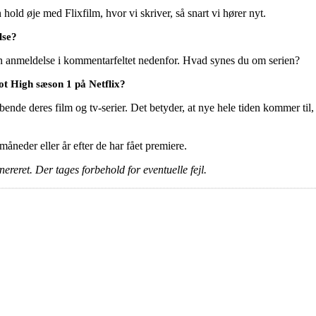
old øje med Flixfilm, hvor vi skriver, så snart vi hører nyt.
lse?
en anmeldelse i kommentarfeltet nedenfor. Hvad synes du om serien?
ot High sæson 1 på Netflix?
ende deres film og tv-serier. Det betyder, at nye hele tiden kommer til, 
e måneder eller år efter de har fået premiere.
ereret. Der tages forbehold for eventuelle fejl.