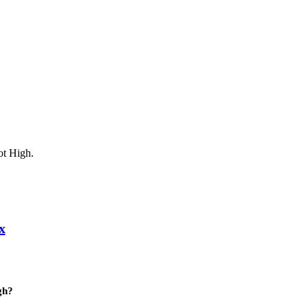
ot High.
x
gh?