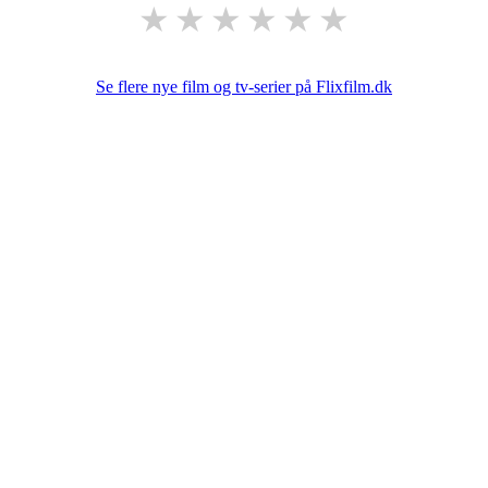
★
★
★
★
★
★
Se flere nye film og tv-serier på Flixfilm.dk