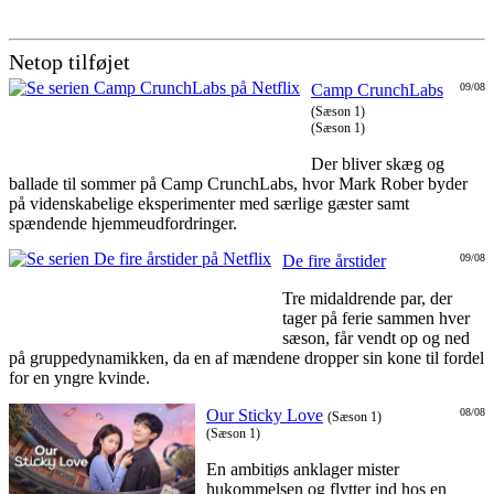
Netop tilføjet
Camp CrunchLabs
09/08
(Sæson 1)
(Sæson 1)
Der bliver skæg og
ballade til sommer på Camp CrunchLabs, hvor Mark Rober byder
på videnskabelige eksperimenter med særlige gæster samt
spændende hjemmeudfordringer.
De fire årstider
09/08
Tre midaldrende par, der
tager på ferie sammen hver
sæson, får vendt op og ned
på gruppedynamikken, da en af mændene dropper sin kone til fordel
for en yngre kvinde.
Our Sticky Love
08/08
(Sæson 1)
(Sæson 1)
En ambitiøs anklager mister
hukommelsen og flytter ind hos en