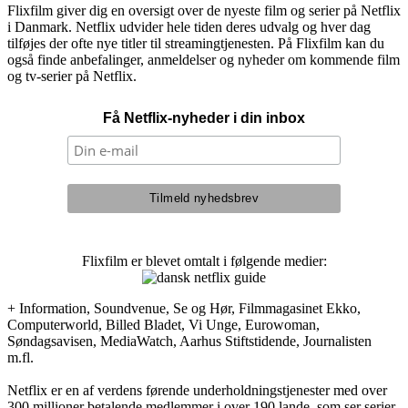
Flixfilm giver dig en oversigt over de nyeste film og serier på Netflix
i Danmark. Netflix udvider hele tiden deres udvalg og hver dag
tilføjes der ofte nye titler til streamingtjenesten. På Flixfilm kan du
også finde anbefalinger, anmeldelser og nyheder om kommende film
og tv-serier på Netflix.
Få Netflix-nyheder i din inbox
Flixfilm er blevet omtalt i følgende medier:
+ Information, Soundvenue, Se og Hør, Filmmagasinet Ekko,
Computerworld, Billed Bladet, Vi Unge, Eurowoman,
Søndagsavisen, MediaWatch, Aarhus Stiftstidende, Journalisten
m.fl.
Netflix er en af verdens førende underholdningstjenester med over
300 millioner betalende medlemmer i over 190 lande, som ser serier