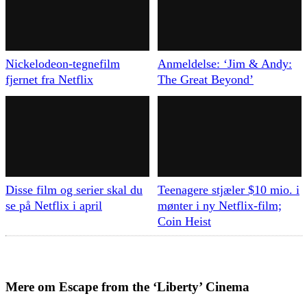
Nickelodeon-tegnefilm
Anmeldelse: ‘Jim & Andy:
fjernet fra Netflix
The Great Beyond’
Disse film og serier skal du
Teenagere stjæler $10 mio. i
se på Netflix i april
mønter i ny Netflix-film;
Coin Heist
Mere om
Escape from the ‘Liberty’ Cinema