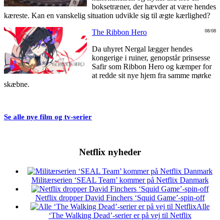
boksetræner, der hævder at være hendes
kæreste. Kan en vanskelig situation udvikle sig til ægte kærlighed?
The Ribbon Hero
08/08
Da uhyret Nergal lægger hendes
kongerige i ruiner, genopstår prinsesse
Safir som Ribbon Hero og kæmper for
at redde sit nye hjem fra samme mørke
skæbne.
Se alle nye film og tv-serier
Netflix nyheder
Militærserien ‘SEAL Team’ kommer på Netflix Danmark
Netflix dropper David Finchers ‘Squid Game’-spin-off
Alle
‘The Walking Dead’-serier er på vej til Netflix