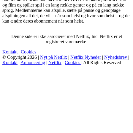
og film og spiller spil i en lang række genrer og på en lang række
sprog. Medlemmerne kan afspille, sætte på pause og genoptage
afspilningen alt det, de vil – når som helst og hvor som helst – og de
kan ændre deres abonnement når som helst.
Denne side er ikke associeret med Netflix, Inc. Netflix er et
registreret varemærke.
Kontakt
|
Cookies
© Copyright 2026 |
Nyt på Netflix
|
Netflix Nyheder
|
Nyhedsbrev
|
Kontakt
|
Annoncering
|
Netflix
|
Cookies
| All Rights Reserved