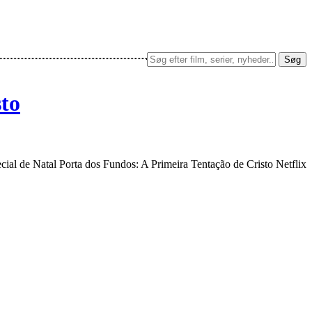
Søg
sto