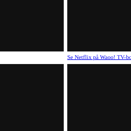
Se Netflix på Waoo! TV-b