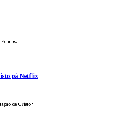
s Fundos.
sto på Netflix
tação de Cristo?