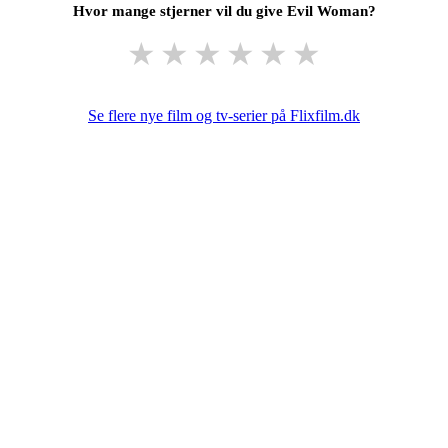
Hvor mange stjerner vil du give Evil Woman?
★
★
★
★
★
★
Se flere nye film og tv-serier på Flixfilm.dk