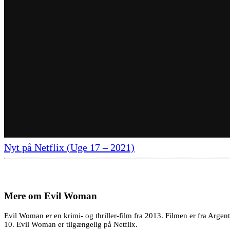
Nyt på Netflix (Uge 17 – 2021)
Mere om
Evil Woman
Evil Woman er en krimi- og thriller-film fra 2013. Filmen er fra Argen
10. Evil Woman er tilgængelig på Netflix.