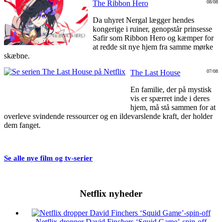
The Ribbon Hero
08/08
Da uhyret Nergal lægger hendes
kongerige i ruiner, genopstår prinsesse
Safir som Ribbon Hero og kæmper for
at redde sit nye hjem fra samme mørke
skæbne.
The Last House
07/08
En familie, der på mystisk
vis er spærret inde i deres
hjem, må stå sammen for at
overleve svindende ressourcer og en ildevarslende kraft, der holder
dem fanget.
Se alle nye film og tv-serier
Netflix nyheder
Netflix dropper David Finchers ‘Squid Game’-spin-off