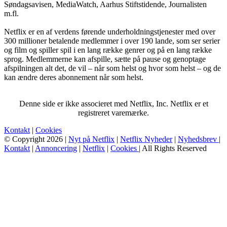
Søndagsavisen, MediaWatch, Aarhus Stiftstidende, Journalisten
m.fl.
Netflix er en af verdens førende underholdningstjenester med over
300 millioner betalende medlemmer i over 190 lande, som ser serier
og film og spiller spil i en lang række genrer og på en lang række
sprog. Medlemmerne kan afspille, sætte på pause og genoptage
afspilningen alt det, de vil – når som helst og hvor som helst – og de
kan ændre deres abonnement når som helst.
Denne side er ikke associeret med Netflix, Inc. Netflix er et
registreret varemærke.
Kontakt
|
Cookies
© Copyright 2026 |
Nyt på Netflix
|
Netflix Nyheder
|
Nyhedsbrev
|
Kontakt
|
Annoncering
|
Netflix
|
Cookies
| All Rights Reserved