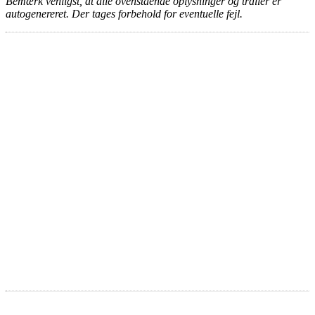
Bemærk venligst, at alle ovenstående oplysninger og trailer er
autogenereret. Der tages forbehold for eventuelle fejl.