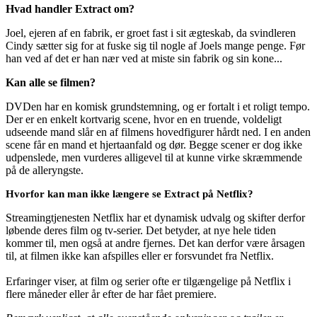
Hvad handler Extract om?
Joel, ejeren af en fabrik, er groet fast i sit ægteskab, da svindleren
Cindy sætter sig for at fuske sig til nogle af Joels mange penge. Før
han ved af det er han nær ved at miste sin fabrik og sin kone...
Kan alle se filmen?
DVDen har en komisk grundstemning, og er fortalt i et roligt tempo.
Der er en enkelt kortvarig scene, hvor en en truende, voldeligt
udseende mand slår en af filmens hovedfigurer hårdt ned. I en anden
scene får en mand et hjertaanfald og dør. Begge scener er dog ikke
udpenslede, men vurderes alligevel til at kunne virke skræmmende
på de alleryngste.
Hvorfor kan man ikke længere se Extract på Netflix?
Streamingtjenesten Netflix har et dynamisk udvalg og skifter derfor
løbende deres film og tv-serier. Det betyder, at nye hele tiden
kommer til, men også at andre fjernes. Det kan derfor være årsagen
til, at filmen ikke kan afspilles eller er forsvundet fra Netflix.
Erfaringer viser, at film og serier ofte er tilgængelige på Netflix i
flere måneder eller år efter de har fået premiere.