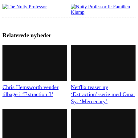
Relaterede nyheder
Chris Hemsworth vender
Netflix teaser ny
tilbage i ‘Extraction 3’
‘Extraction’-serie med Omar
Sy: ‘Mercenary’