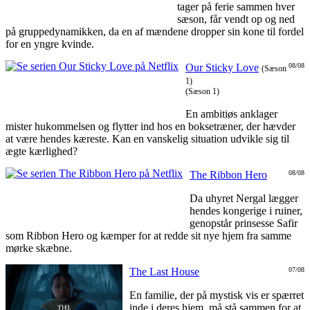
tager på ferie sammen hver
sæson, får vendt op og ned
på gruppedynamikken, da en af mændene dropper sin kone til fordel
for en yngre kvinde.
Our Sticky Love
08/08
(Sæson
1)
(Sæson 1)
En ambitiøs anklager
mister hukommelsen og flytter ind hos en boksetræner, der hævder
at være hendes kæreste. Kan en vanskelig situation udvikle sig til
ægte kærlighed?
The Ribbon Hero
08/08
Da uhyret Nergal lægger
hendes kongerige i ruiner,
genopstår prinsesse Safir
som Ribbon Hero og kæmper for at redde sit nye hjem fra samme
mørke skæbne.
The Last House
07/08
En familie, der på mystisk vis er spærret
inde i deres hjem, må stå sammen for at