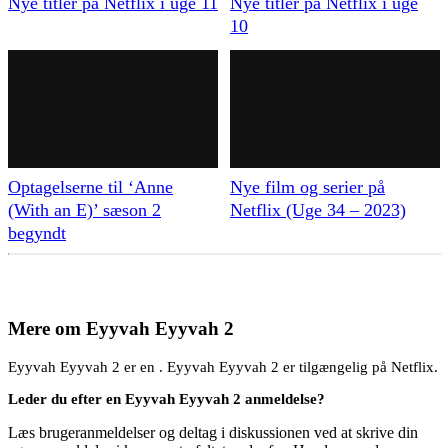
Nye titler på Netflix i uge 11
Nye titler på Netflix i uge
10
Optagelserne til ‘Anne
Nye film og serier på
(With an E)’ sæson 2
Netflix (Uge 34 – 2023)
begyndt
Mere om
Eyyvah Eyyvah 2
Eyyvah Eyyvah 2 er en . Eyyvah Eyyvah 2 er tilgængelig på Netflix.
Leder du efter en Eyyvah Eyyvah 2 anmeldelse?
Læs brugeranmeldelser og deltag i diskussionen ved at skrive din