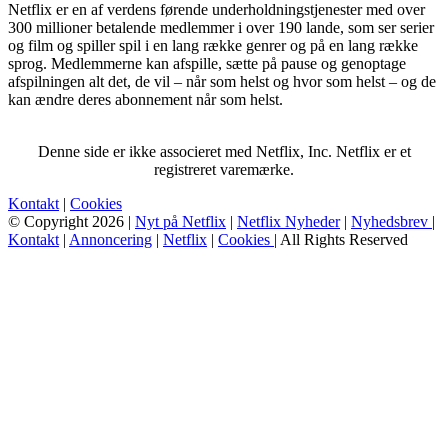
Netflix er en af verdens førende underholdningstjenester med over
300 millioner betalende medlemmer i over 190 lande, som ser serier
og film og spiller spil i en lang række genrer og på en lang række
sprog. Medlemmerne kan afspille, sætte på pause og genoptage
afspilningen alt det, de vil – når som helst og hvor som helst – og de
kan ændre deres abonnement når som helst.
Denne side er ikke associeret med Netflix, Inc. Netflix er et
registreret varemærke.
Kontakt
|
Cookies
© Copyright 2026 |
Nyt på Netflix
|
Netflix Nyheder
|
Nyhedsbrev
|
Kontakt
|
Annoncering
|
Netflix
|
Cookies
| All Rights Reserved