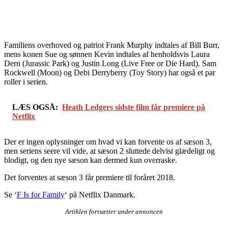
Familiens overhoved og patriot Frank Murphy indtales af Bill Burr,
mens konen Sue og sønnen Kevin indtales af henholdsvis Laura
Dern (Jurassic Park) og Justin Long (Live Free or Die Hard). Sam
Rockwell (Moon) og Debi Derryberry (Toy Story) har også et par
roller i serien.
LÆS OGSÅ:
Heath Ledgers sidste film får premiere på
Netflix
Der er ingen oplysninger om hvad vi kan forvente os af sæson 3,
men seriens seere vil vide, at sæson 2 sluttede delvist glædeligt og
blodigt, og den nye sæson kan dermed kun overraske.
Det forventes at sæson 3 får premiere til foråret 2018.
Se ‘
F Is for Family
‘ på Netflix Danmark.
Artiklen fortsætter under annoncen