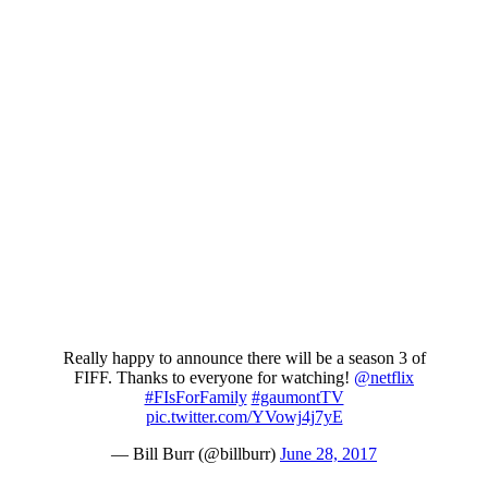
Really happy to announce there will be a season 3 of
FIFF. Thanks to everyone for watching!
@netflix
#FIsForFamily
#gaumontTV
pic.twitter.com/YVowj4j7yE
— Bill Burr (@billburr)
June 28, 2017