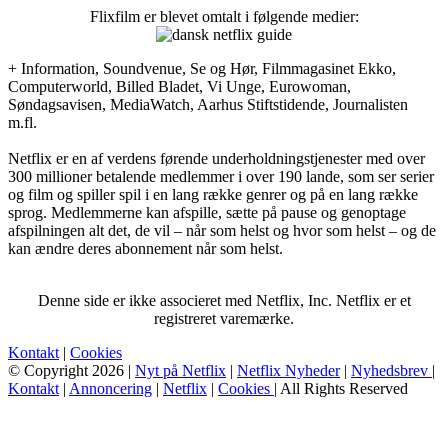
Flixfilm er blevet omtalt i følgende medier:
+ Information, Soundvenue, Se og Hør, Filmmagasinet Ekko,
Computerworld, Billed Bladet, Vi Unge, Eurowoman,
Søndagsavisen, MediaWatch, Aarhus Stiftstidende, Journalisten
m.fl.
Netflix er en af verdens førende underholdningstjenester med over
300 millioner betalende medlemmer i over 190 lande, som ser serier
og film og spiller spil i en lang række genrer og på en lang række
sprog. Medlemmerne kan afspille, sætte på pause og genoptage
afspilningen alt det, de vil – når som helst og hvor som helst – og de
kan ændre deres abonnement når som helst.
Denne side er ikke associeret med Netflix, Inc. Netflix er et
registreret varemærke.
Kontakt
|
Cookies
© Copyright 2026 |
Nyt på Netflix
|
Netflix Nyheder
|
Nyhedsbrev
|
Kontakt
|
Annoncering
|
Netflix
|
Cookies
| All Rights Reserved