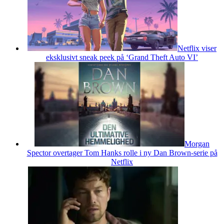
Netflix viser
eksklusivt sneak peek på ‘Grand Theft Auto VI’
Morgan
Spector overtager Tom Hanks rolle i ny Dan Brown-serie på
Netflix