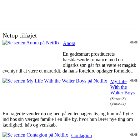
Netop tilføjet
Anora
06/08
En gadesmart prostituerets
hæsblæsende romance med en
oligarks søn går fra at være et magisk
eventyr til at være et mareridt, da hans forældre opdager forholdet.
My Life
06/08
With the
Walter Boys
(Sæson 3)
(Sæson 3)
En tragedie vender op og ned på en teenagers liv, og hun må flytte
ind hos sin værges familie i en lille by, hvor hun lærer nye ting om
kærlighed, håb og venskab.
Contagion
06/08