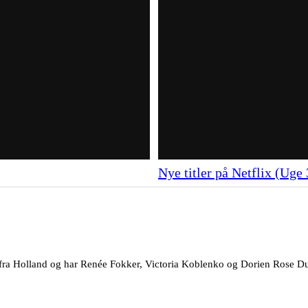
Nye titler på Netflix (Uge 
fra Holland og har Renée Fokker, Victoria Koblenko og Dorien Rose Duin