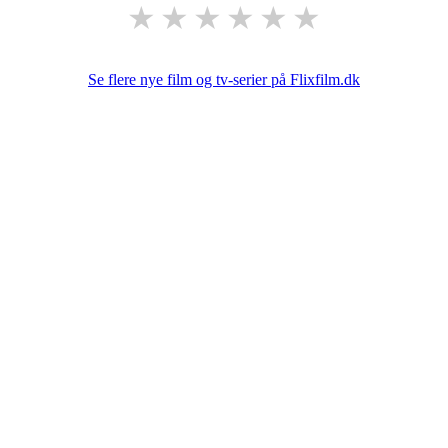
★
★
★
★
★
★
Se flere nye film og tv-serier på Flixfilm.dk