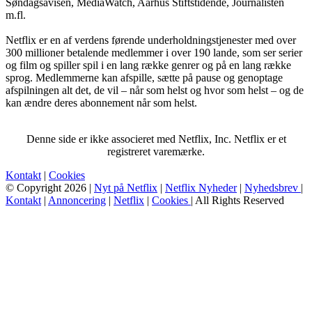
Søndagsavisen, MediaWatch, Aarhus Stiftstidende, Journalisten
m.fl.
Netflix er en af verdens førende underholdningstjenester med over
300 millioner betalende medlemmer i over 190 lande, som ser serier
og film og spiller spil i en lang række genrer og på en lang række
sprog. Medlemmerne kan afspille, sætte på pause og genoptage
afspilningen alt det, de vil – når som helst og hvor som helst – og de
kan ændre deres abonnement når som helst.
Denne side er ikke associeret med Netflix, Inc. Netflix er et
registreret varemærke.
Kontakt
|
Cookies
© Copyright 2026 |
Nyt på Netflix
|
Netflix Nyheder
|
Nyhedsbrev
|
Kontakt
|
Annoncering
|
Netflix
|
Cookies
| All Rights Reserved