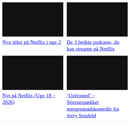
Nye titler på Netflix i uge 2
De 3 bedste podcasts, du
kan streame på Netflix
Nyt på Netflix (Uge 18 –
‘Unfrosted’ –
2026)
Stjernespækket
morgenmadskomedie fra
Jerry Seinfeld