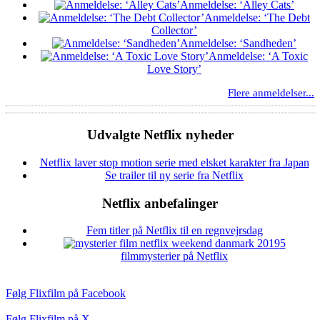
Anmeldelse: ‘Alley Cats’
Anmeldelse: ‘The Debt
Collector’
Anmeldelse: ‘Sandheden’
Anmeldelse: ‘A Toxic
Love Story’
Flere anmeldelser...
Udvalgte Netflix nyheder
Netflix laver stop motion serie med elsket karakter fra Japan
Se trailer til ny serie fra Netflix
Netflix anbefalinger
Fem titler på Netflix til en regnvejrsdag
5
filmmysterier på Netflix
Følg Flixfilm på Facebook
Følg Flixfilm på X