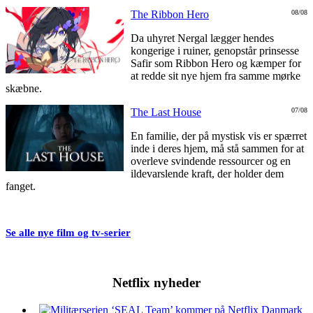
The Ribbon Hero
08/08
Da uhyret Nergal lægger hendes
kongerige i ruiner, genopstår prinsesse
Safir som Ribbon Hero og kæmper for
at redde sit nye hjem fra samme mørke
skæbne.
The Last House
07/08
En familie, der på mystisk vis er spærret
inde i deres hjem, må stå sammen for at
overleve svindende ressourcer og en
ildevarslende kraft, der holder dem
fanget.
Se alle nye film og tv-serier
Netflix nyheder