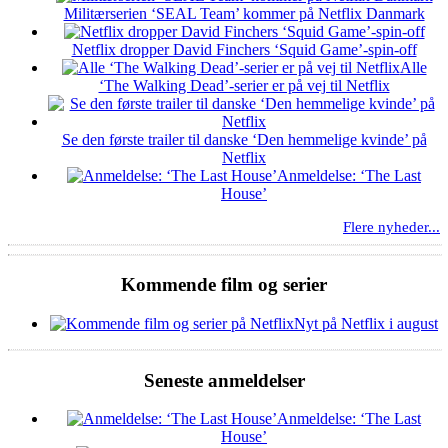
Militærserien ‘SEAL Team’ kommer på Netflix Danmark
Netflix dropper David Finchers ‘Squid Game’-spin-off
Alle
‘The Walking Dead’-serier er på vej til Netflix
Se den første trailer til danske ‘Den hemmelige kvinde’ på
Netflix
Anmeldelse: ‘The Last
House’
Flere nyheder...
Kommende film og serier
Nyt på Netflix i august
Seneste anmeldelser
Anmeldelse: ‘The Last
House’