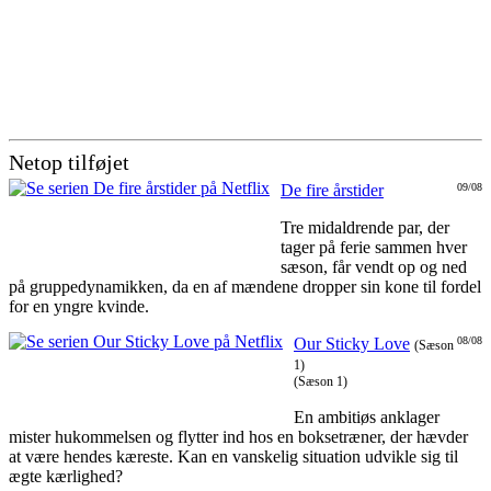
Netop tilføjet
De fire årstider
09/08
Tre midaldrende par, der
tager på ferie sammen hver
sæson, får vendt op og ned
på gruppedynamikken, da en af mændene dropper sin kone til fordel
for en yngre kvinde.
Our Sticky Love
08/08
(Sæson
1)
(Sæson 1)
En ambitiøs anklager
mister hukommelsen og flytter ind hos en boksetræner, der hævder
at være hendes kæreste. Kan en vanskelig situation udvikle sig til
ægte kærlighed?