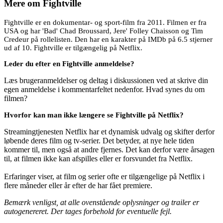
Mere om
Fightville
Fightville er en dokumentar- og sport-film fra 2011. Filmen er fra
USA og har 'Bad' Chad Broussard, Jere' Folley Chaisson og Tim
Credeur på rollelisten. Den har en karakter på IMDb på 6.5 stjerner
ud af 10. Fightville er tilgængelig på Netflix.
Leder du efter en Fightville anmeldelse?
Læs brugeranmeldelser og deltag i diskussionen ved at skrive din
egen anmeldelse i kommentarfeltet nedenfor. Hvad synes du om
filmen?
Hvorfor kan man ikke længere se Fightville på Netflix?
Streamingtjenesten Netflix har et dynamisk udvalg og skifter derfor
løbende deres film og tv-serier. Det betyder, at nye hele tiden
kommer til, men også at andre fjernes. Det kan derfor være årsagen
til, at filmen ikke kan afspilles eller er forsvundet fra Netflix.
Erfaringer viser, at film og serier ofte er tilgængelige på Netflix i
flere måneder eller år efter de har fået premiere.
Bemærk venligst, at alle ovenstående oplysninger og trailer er
autogenereret. Der tages forbehold for eventuelle fejl.