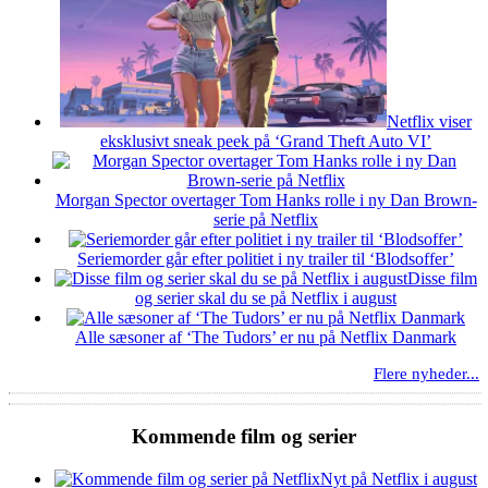
Netflix viser
eksklusivt sneak peek på ‘Grand Theft Auto VI’
Morgan Spector overtager Tom Hanks rolle i ny Dan Brown-
serie på Netflix
Seriemorder går efter politiet i ny trailer til ‘Blodsoffer’
Disse film
og serier skal du se på Netflix i august
Alle sæsoner af ‘The Tudors’ er nu på Netflix Danmark
Flere nyheder...
Kommende film og serier
Nyt på Netflix i august