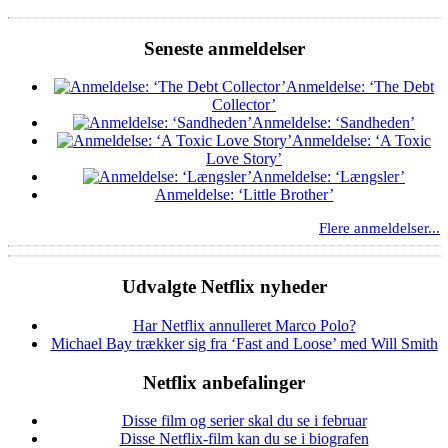
Seneste anmeldelser
Anmeldelse: ‘The Debt
Collector’
Anmeldelse: ‘Sandheden’
Anmeldelse: ‘A Toxic
Love Story’
Anmeldelse: ‘Længsler’
Anmeldelse: ‘Little Brother’
Flere anmeldelser...
Udvalgte Netflix nyheder
Har Netflix annulleret Marco Polo?
Michael Bay trækker sig fra ‘Fast and Loose’ med Will Smith
Netflix anbefalinger
Disse film og serier skal du se i februar
Disse Netflix-film kan du se i biografen