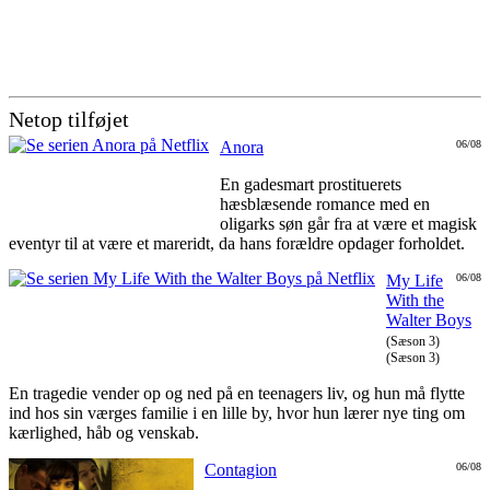
Netop tilføjet
Anora
06/08
En gadesmart prostituerets
hæsblæsende romance med en
oligarks søn går fra at være et magisk
eventyr til at være et mareridt, da hans forældre opdager forholdet.
My Life
06/08
With the
Walter Boys
(Sæson 3)
(Sæson 3)
En tragedie vender op og ned på en teenagers liv, og hun må flytte
ind hos sin værges familie i en lille by, hvor hun lærer nye ting om
kærlighed, håb og venskab.
Contagion
06/08