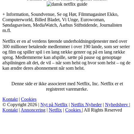
+ Information, Soundvenue, Se og Hør, Filmmagasinet Ekko,
Computerworld, Billed Bladet, Vi Unge, Eurowoman,
Søndagsavisen, MediaWatch, Aarhus Stiftstidende, Journalisten
m.fl.
Netflix er en af verdens førende underholdningstjenester med over
300 millioner betalende medlemmer i over 190 lande, som ser serier
og film og spiller spil i en lang række genrer og på en lang række
sprog. Medlemmerne kan afspille, sætte på pause og genoptage
afspilningen alt det, de vil – når som helst og hvor som helst – og de
kan ændre deres abonnement når som helst.
Denne side er ikke associeret med Netflix, Inc. Netflix er et
registreret varemærke.
Kontakt
|
Cookies
© Copyright 2026 |
Nyt på Netflix
|
Netflix Nyheder
|
Nyhedsbrev
|
Kontakt
|
Annoncering
|
Netflix
|
Cookies
| All Rights Reserved