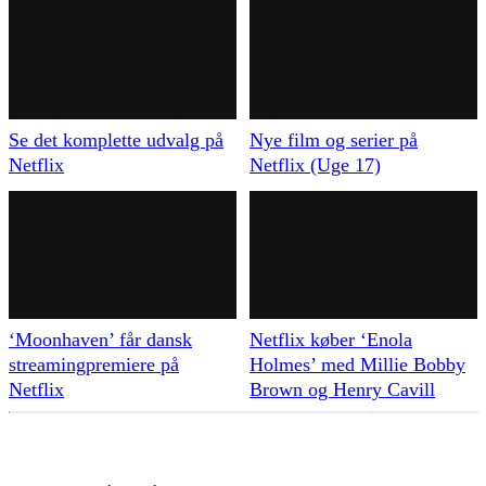
Se det komplette udvalg på
Nye film og serier på
Netflix
Netflix (Uge 17)
‘Moonhaven’ får dansk
Netflix køber ‘Enola
streamingpremiere på
Holmes’ med Millie Bobby
Netflix
Brown og Henry Cavill