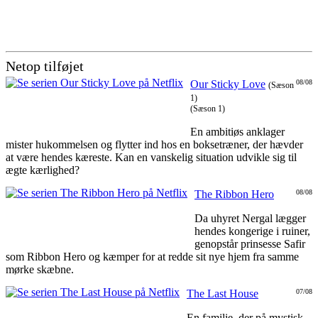
Netop tilføjet
Our Sticky Love
08/08
(Sæson
1)
(Sæson 1)
En ambitiøs anklager
mister hukommelsen og flytter ind hos en boksetræner, der hævder
at være hendes kæreste. Kan en vanskelig situation udvikle sig til
ægte kærlighed?
The Ribbon Hero
08/08
Da uhyret Nergal lægger
hendes kongerige i ruiner,
genopstår prinsesse Safir
som Ribbon Hero og kæmper for at redde sit nye hjem fra samme
mørke skæbne.
The Last House
07/08
En familie, der på mystisk