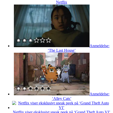
Netflix
Anmeldelse:
‘The Last House’
Anmeldelse:
‘Alley Cats’
Netflix viser eksklusivt sneak peek på ‘Grand Theft Auto VI’