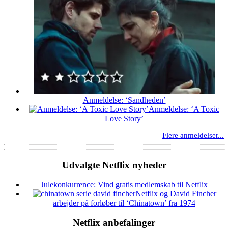
Anmeldelse: ‘Sandheden’
Anmeldelse: ‘A Toxic
Love Story’
Flere anmeldelser...
Udvalgte Netflix nyheder
Julekonkurrence: Vind gratis medlemskab til Netflix
Netflix og David Fincher
arbejder på forløber til ‘Chinatown’ fra 1974
Netflix anbefalinger