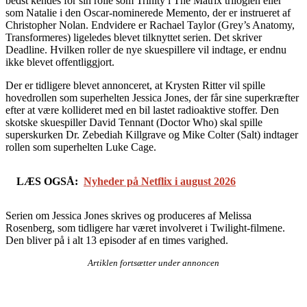
bedst kendes for sin rolle som Trinity i The Matrix trilogien eller
som Natalie i den Oscar-nominerede Memento, der er instrueret af
Christopher Nolan. Endvidere er Rachael Taylor (Grey’s Anatomy,
Transformeres) ligeledes blevet tilknyttet serien. Det skriver
Deadline. Hvilken roller de nye skuespillere vil indtage, er endnu
ikke blevet offentliggjort.
Der er tidligere blevet annonceret, at Krysten Ritter vil spille
hovedrollen som superhelten Jessica Jones, der får sine superkræfter
efter at være kollideret med en bil lastet radioaktive stoffer. Den
skotske skuespiller David Tennant (Doctor Who) skal spille
superskurken Dr. Zebediah Killgrave og Mike Colter (Salt) indtager
rollen som superhelten Luke Cage.
LÆS OGSÅ:
Nyheder på Netflix i august 2026
Serien om Jessica Jones skrives og produceres af Melissa
Rosenberg, som tidligere har været involveret i Twilight-filmene.
Den bliver på i alt 13 episoder af en times varighed.
Artiklen fortsætter under annoncen