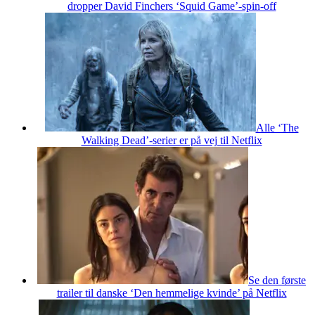
dropper David Finchers ‘Squid Game’-spin-off
Alle ‘The
Walking Dead’-serier er på vej til Netflix
Se den første
trailer til danske ‘Den hemmelige kvinde’ på Netflix