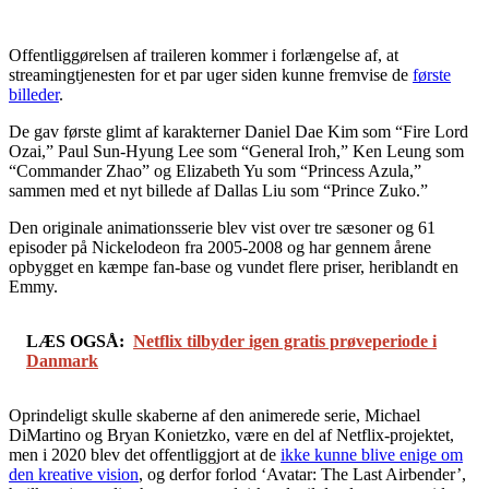
Offentliggørelsen af traileren kommer i forlængelse af, at
streamingtjenesten for et par uger siden kunne fremvise de
første
billeder
.
De gav første glimt af karakterner Daniel Dae Kim som “Fire Lord
Ozai,” Paul Sun-Hyung Lee som “General Iroh,” Ken Leung som
“Commander Zhao” og Elizabeth Yu som “Princess Azula,”
sammen med et nyt billede af Dallas Liu som “Prince Zuko.”
Den originale animationsserie blev vist over tre sæsoner og 61
episoder på Nickelodeon fra 2005-2008 og har gennem årene
opbygget en kæmpe fan-base og vundet flere priser, heriblandt en
Emmy.
LÆS OGSÅ:
Netflix tilbyder igen gratis prøveperiode i
Danmark
Oprindeligt skulle skaberne af den animerede serie, Michael
DiMartino og Bryan Konietzko, være en del af Netflix-projektet,
men i 2020 blev det offentliggjort at de
ikke kunne blive enige om
den kreative vision
, og derfor forlod ‘Avatar: The Last Airbender’,