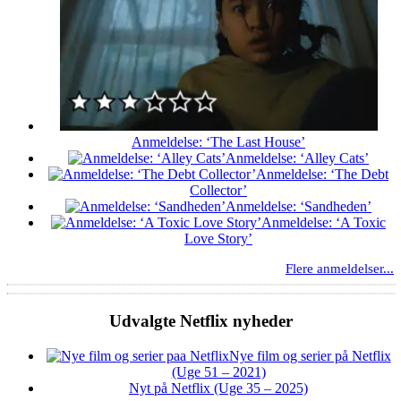
Anmeldelse: ‘The Last House’
Anmeldelse: ‘Alley Cats’
Anmeldelse: ‘The Debt
Collector’
Anmeldelse: ‘Sandheden’
Anmeldelse: ‘A Toxic
Love Story’
Flere anmeldelser...
Udvalgte Netflix nyheder
Nye film og serier på Netflix
(Uge 51 – 2021)
Nyt på Netflix (Uge 35 – 2025)