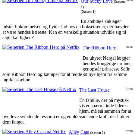
Our Sticky Love
08/08
(Sæson
1)
(Sæson 1)
En ambitiøs anklager
mister hukommelsen og flytter ind hos en boksetræner, der hævder
at være hendes kæreste. Kan en vanskelig situation udvikle sig til
ægte kærlighed?
The Ribbon Hero
08/08
Da uhyret Nergal lægger
hendes kongerige i ruiner,
genopstår prinsesse Safir
som Ribbon Hero og kæmper for at redde sit nye hjem fra samme
mørke skæbne.
The Last House
07/08
En familie, der på mystisk
vis er spærret inde i deres
hjem, må stå sammen for at
overleve svindende ressourcer og en ildevarslende kraft, der holder
dem fanget.
Alley Cats
07/08
(Sæson 1)