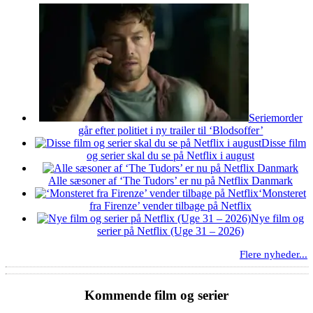
Seriemorder
går efter politiet i ny trailer til ‘Blodsoffer’
Disse film
og serier skal du se på Netflix i august
Alle sæsoner af ‘The Tudors’ er nu på Netflix Danmark
‘Monsteret
fra Firenze’ vender tilbage på Netflix
Nye film og
serier på Netflix (Uge 31 – 2026)
Flere nyheder...
Kommende film og serier