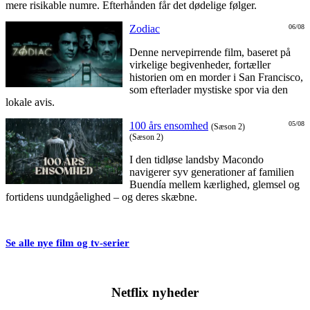
mere risikable numre. Efterhånden får det dødelige følger.
Zodiac
06/08
Denne nervepirrende film, baseret på
virkelige begivenheder, fortæller
historien om en morder i San Francisco,
som efterlader mystiske spor via den
lokale avis.
100 års ensomhed
05/08
(Sæson 2)
(Sæson 2)
I den tidløse landsby Macondo
navigerer syv generationer af familien
Buendía mellem kærlighed, glemsel og
fortidens uundgåelighed – og deres skæbne.
Se alle nye film og tv-serier
Netflix nyheder