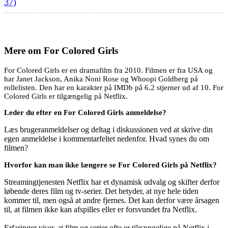
37)
Mere om
For Colored Girls
For Colored Girls er en dramafilm fra 2010. Filmen er fra USA og
har Janet Jackson, Anika Noni Rose og Whoopi Goldberg på
rollelisten. Den har en karakter på IMDb på 6.2 stjerner ud af 10. For
Colored Girls er tilgængelig på Netflix.
Leder du efter en For Colored Girls anmeldelse?
Læs brugeranmeldelser og deltag i diskussionen ved at skrive din
egen anmeldelse i kommentarfeltet nedenfor. Hvad synes du om
filmen?
Hvorfor kan man ikke længere se For Colored Girls på Netflix?
Streamingtjenesten Netflix har et dynamisk udvalg og skifter derfor
løbende deres film og tv-serier. Det betyder, at nye hele tiden
kommer til, men også at andre fjernes. Det kan derfor være årsagen
til, at filmen ikke kan afspilles eller er forsvundet fra Netflix.
Erfaringer viser, at film og serier ofte er tilgængelige på Netflix i