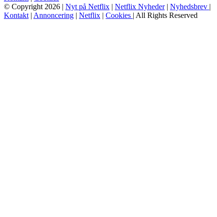
© Copyright 2026 |
Nyt på Netflix
|
Netflix Nyheder
|
Nyhedsbrev
|
Kontakt
|
Annoncering
|
Netflix
|
Cookies
| All Rights Reserved