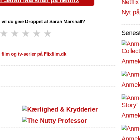
f Sarah Marshall på Netflix
Nyt på
 vil du give Droppet af Sarah Marshall?
★
★
★
★
★
Senes
 film og tv-serier på Flixfilm.dk
Anmeld
Anmeld
Anmeld
Anmeld