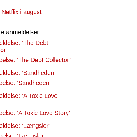
 Netflix i august
te anmeldelser
else: ‘The Debt Collector’
else: ‘Sandheden’
else: ‘A Toxic Love Story’
else: ‘Længsler’