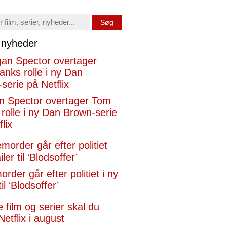
Søg
x nyheder
n Spector overtager Tom
rolle i ny Dan Brown-serie
lix
rder går efter politiet i ny
til ‘Blodsoffer’