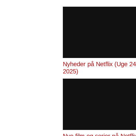
Nyheder på Netflix (Uge 24
2025)
Nye film og serier på Netfl