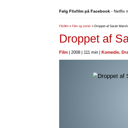
Følg Flixfilm på Facebook
- Netflix
Flixfilm
»
Film og serier
»
Droppet af Sarah Marsha
Droppet af Sa
Film
| 2008 | 111 min |
Komedie
,
Dr