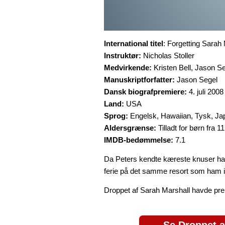
International titel
: Forgetting Sarah
Instruktør:
Nicholas Stoller
Medvirkende:
Kristen Bell, Jason S
Manuskriptforfatter:
Jason Segel
Dansk biografpremiere:
4. juli 2008
Land:
USA
Sprog:
Engelsk, Hawaiian, Tysk, J
Aldersgrænse:
Tilladt for børn fra 11
IMDB-bedømmelse:
7.1
Da Peters kendte kæreste knuser han
ferie på det samme resort som ham i
Droppet af Sarah Marshall havde prem