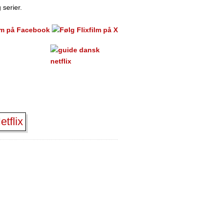
 serier.
tflix