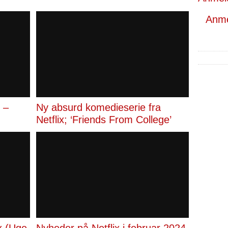
Anmel
 –
Ny absurd komedieserie fra
Netflix; ‘Friends From College’
ix (Uge
Nyheder på Netflix i februar 2024