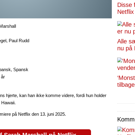
Disse 
Netflix
 Marshall
egel, Paul Rudd
Alle s
nu på 
apansk, Spansk
 år
‘Monst
tilbage
s hjerte, kan han ikke komme videre, fordi hun holder
 Hawaii.
iere på Netflix den 13. juni 2025.
Kommen