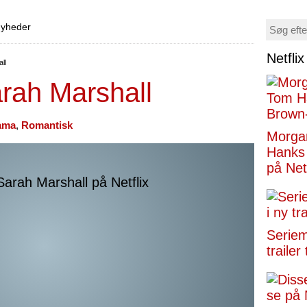
 nyheder
Netfli
ll
rah Marshall
ama
,
Romantisk
Morga
Hanks 
på Netf
Seriemo
trailer 