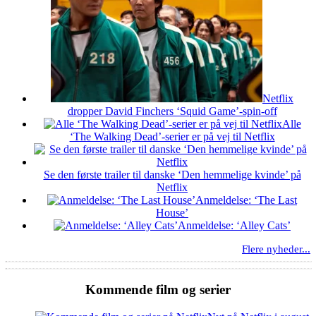
Netflix
dropper David Finchers ‘Squid Game’-spin-off
Alle
‘The Walking Dead’-serier er på vej til Netflix
Se den første trailer til danske ‘Den hemmelige kvinde’ på
Netflix
Anmeldelse: ‘The Last
House’
Anmeldelse: ‘Alley Cats’
Flere nyheder...
Kommende film og serier