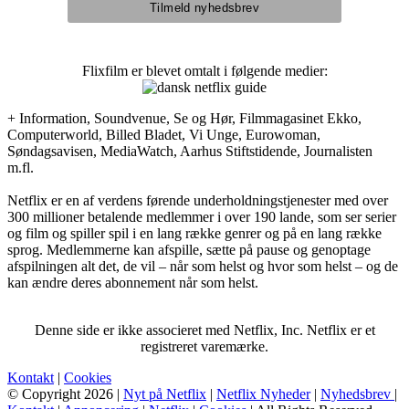
Flixfilm er blevet omtalt i følgende medier:
+ Information, Soundvenue, Se og Hør, Filmmagasinet Ekko,
Computerworld, Billed Bladet, Vi Unge, Eurowoman,
Søndagsavisen, MediaWatch, Aarhus Stiftstidende, Journalisten
m.fl.
Netflix er en af verdens førende underholdningstjenester med over
300 millioner betalende medlemmer i over 190 lande, som ser serier
og film og spiller spil i en lang række genrer og på en lang række
sprog. Medlemmerne kan afspille, sætte på pause og genoptage
afspilningen alt det, de vil – når som helst og hvor som helst – og de
kan ændre deres abonnement når som helst.
Denne side er ikke associeret med Netflix, Inc. Netflix er et
registreret varemærke.
Kontakt
|
Cookies
© Copyright 2026 |
Nyt på Netflix
|
Netflix Nyheder
|
Nyhedsbrev
|