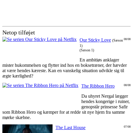
Netop tilføjet
Our Sticky Love
08/08
(Sæson
1)
(Sæson 1)
En ambitiøs anklager
mister hukommelsen og flytter ind hos en boksetræner, der hævder
at være hendes kæreste. Kan en vanskelig situation udvikle sig til
ægte kærlighed?
The Ribbon Hero
08/08
Da uhyret Nergal lægger
hendes kongerige i ruiner,
genopstår prinsesse Safir
som Ribbon Hero og kæmper for at redde sit nye hjem fra samme
mørke skæbne.
The Last House
07/08