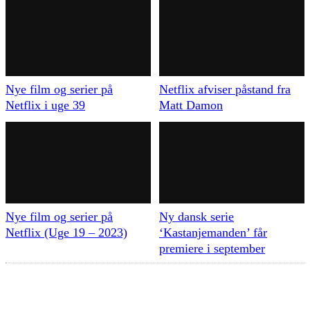
Nye film og serier på
Netflix afviser påstand fra
Netflix i uge 39
Matt Damon
Nye film og serier på
Ny dansk serie
Netflix (Uge 19 – 2023)
‘Kastanjemanden’ får
premiere i september